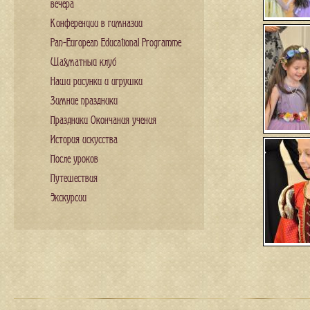
вечера
Конференции в гимназии
Pan-European Educational Programme
Шахматный клуб
Наши рисунки и игрушки
Зимние праздники
Праздники Окончания учения
История искусства
После уроков
Путешествия
Экскурсии