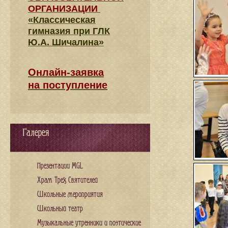
ОРГАНИЗАЦИИ
«Классическая
гимназия при ГЛК
Ю.А. Шичалина»
Онлайн-заявка
на поступление
Галерея
Презентации MGL
Храм Трех Святителей
Школьные мероприятия
Школьный театр
Музыкальные утренники и поэтические