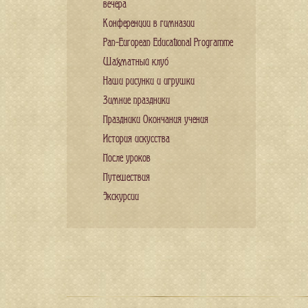
вечера
Конференции в гимназии
Pan-European Educational Programme
Шахматный клуб
Наши рисунки и игрушки
Зимние праздники
Праздники Окончания учения
История искусства
После уроков
Путешествия
Экскурсии