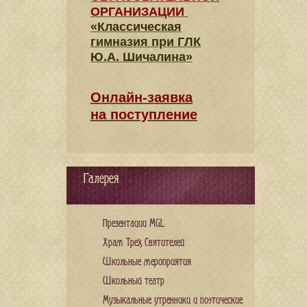
ОРГАНИЗАЦИИ
«Классическая
гимназия при ГЛК
Ю.А. Шичалина»
Онлайн-заявка
на поступление
Галерея
Презентации MGL
Храм Трех Святителей
Школьные мероприятия
Школьный театр
Музыкальные утренники и поэтические