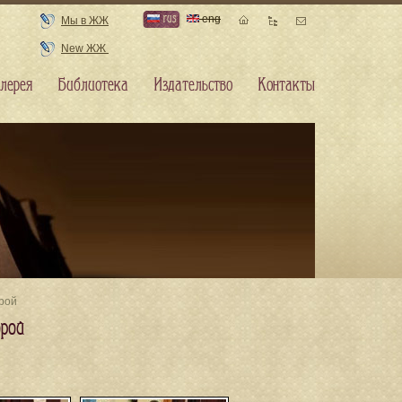
rus
eng
Мы в ЖЖ
New ЖЖ
лерея
Библиотека
Издательство
Контакты
орой
орой