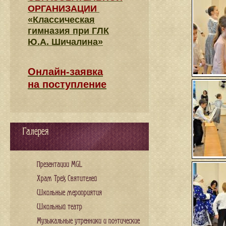
ОРГАНИЗАЦИИ
«Классическая
гимназия при ГЛК
Ю.А. Шичалина»
Онлайн-заявка
на поступление
Галерея
Презентации MGL
Храм Трех Святителей
Школьные мероприятия
Школьный театр
Музыкальные утренники и поэтические