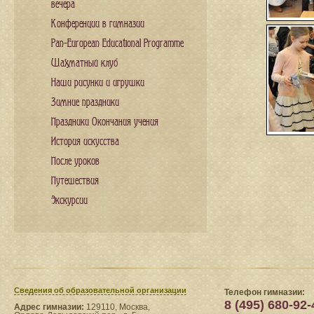
вечера
Конференции в гимназии
Pan-European Educational Programme
Шахматный клуб
Наши рисунки и игрушки
Зимние праздники
Праздники Окончания учения
История искусства
После уроков
Путешествия
Экскурсии
Сведения​ об образовательной организации
Телефон гимназии:
8 (495) 680-92-
Адрес гимназии:
129110, Москва,