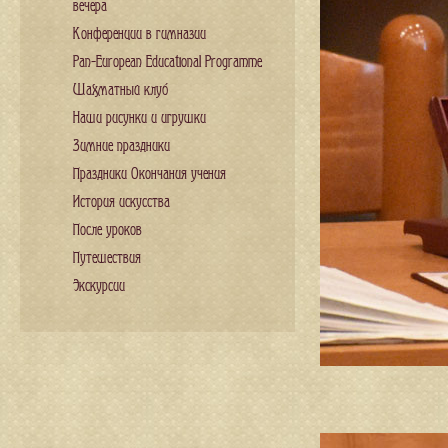
вечера
Конференции в гимназии
Pan-European Educational Programme
Шахматный клуб
Наши рисунки и игрушки
Зимние праздники
Праздники Окончания учения
История искусства
После уроков
Путешествия
Экскурсии