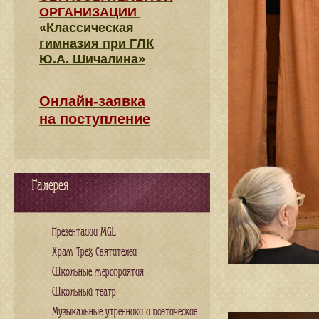
ОРГАНИЗАЦИИ
«Классическая
гимназия при ГЛК
Ю.А. Шичалина»
Онлайн-заявка
на поступление
Галерея
Презентации MGL
Храм Трех Святителей
Школьные мероприятия
Школьный театр
Музыкальные утренники и поэтические