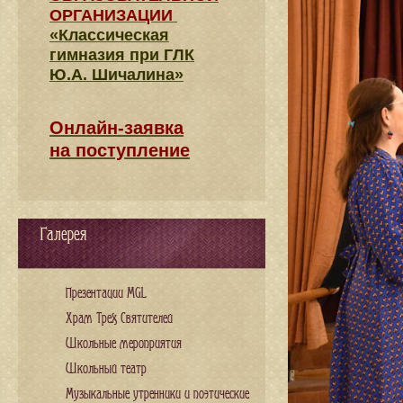
ОРГАНИЗАЦИИ
«Классическая
гимназия при ГЛК
Ю.А. Шичалина»
Онлайн-заявка
на поступление
Галерея
Презентации MGL
Храм Трех Святителей
Школьные мероприятия
Школьный театр
Музыкальные утренники и поэтические