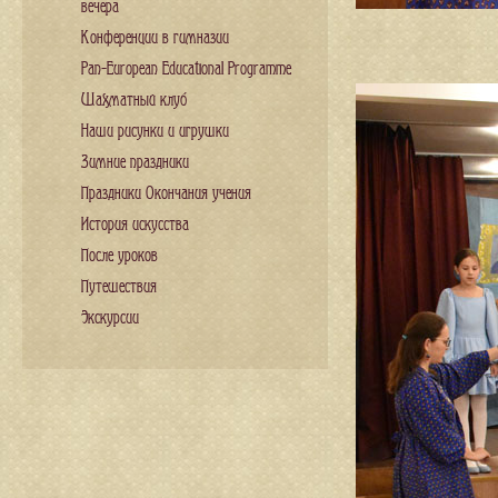
вечера
Конференции в гимназии
Pan-European Educational Programme
Шахматный клуб
Наши рисунки и игрушки
Зимние праздники
Праздники Окончания учения
История искусства
После уроков
Путешествия
Экскурсии