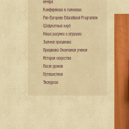
вечера
Конференции в гимназии
Pan-European Educational Programme
Шахматный клуб
Наши рисунки и игрушки
Зимние праздники
Праздники Окончания учения
История искусства
После уроков
Путешествия
Экскурсии