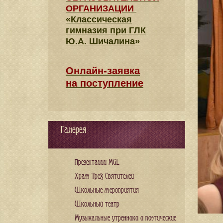
ОРГАНИЗАЦИИ
«Классическая
гимназия при ГЛК
Ю.А. Шичалина»
Онлайн-заявка
на поступление
Галерея
Презентации MGL
Храм Трех Святителей
Школьные мероприятия
Школьный театр
Музыкальные утренники и поэтические