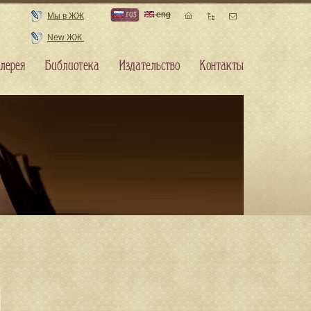
rus
eng
Мы в ЖЖ
New ЖЖ
лерея
Библиотека
Издательство
Контакты