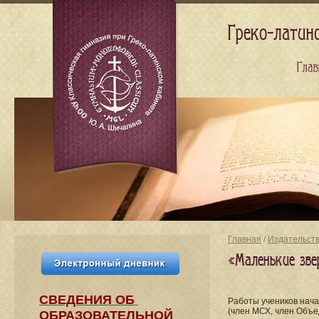
Греко-латин
Глав
Главная
/
Издательст
«Маленькие зве
СВЕДЕНИЯ​ ОБ
Работы учеников нач
(член МСХ, член Объе
ОБРАЗОВАТЕЛЬНОЙ