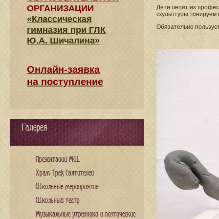
ОРГАНИЗАЦИИ
Дети лепят из профес
скульптуры тонируем 
«Классическая
Обязательно пользуе
гимназия при ГЛК
Ю.А. Шичалина»
Онлайн-заявка
на поступление
Галерея
Презентации MGL
Храм Трех Святителей
Школьные мероприятия
Школьный театр
Музыкальные утренники и поэтические