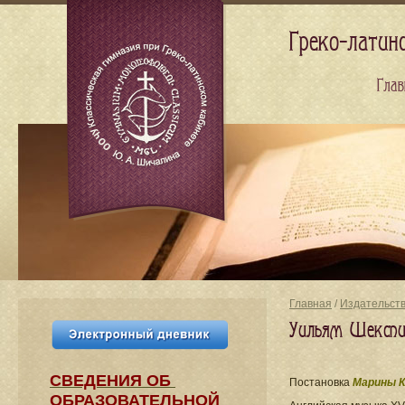
Греко-латин
Глав
Главная
/
Издательст
Уильям Шекспир
СВЕДЕНИЯ​ ОБ
Постановка
Марины К
ОБРАЗОВАТЕЛЬНОЙ