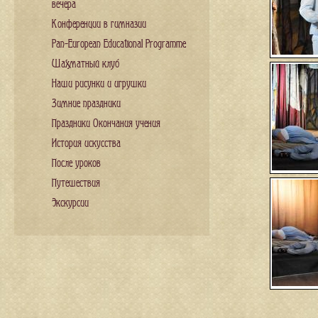
вечера
Конференции в гимназии
Pan-European Educational Programme
Шахматный клуб
Наши рисунки и игрушки
Зимние праздники
Праздники Окончания учения
История искусства
После уроков
Путешествия
Экскурсии