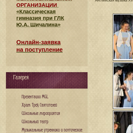
Английская музыка XV
ОРГАНИЗАЦИИ
«Классическая
гимназия при ГЛК
Ю.А. Шичалина»
Онлайн-заявка
на поступление
Галерея
Презентации MGL
Храм Трех Святителей
Школьные мероприятия
Школьный театр
Музыкальные утренники и поэтические