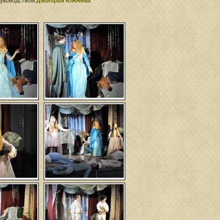
уководством
Дмитрия Ключева