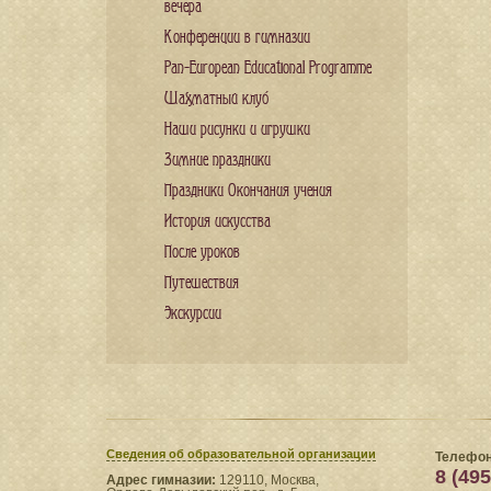
вечера
Конференции в гимназии
Pan-European Educational Programme
Шахматный клуб
Наши рисунки и игрушки
Зимние праздники
Праздники Окончания учения
История искусства
После уроков
Путешествия
Экскурсии
Сведения​ об образовательной организации
Телефон
8 (495
Адрес гимназии:
129110, Москва,