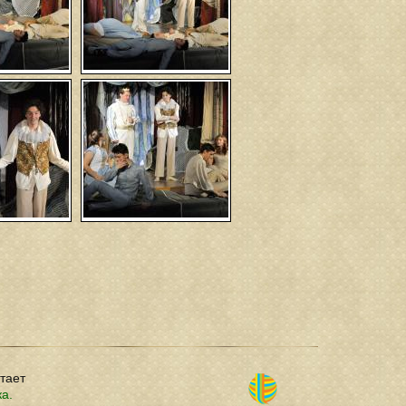
отает
ка.