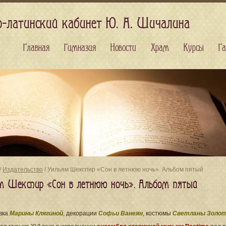
о-латинский кабинет Ю. А. Шичалина
Главная
Гимназия
Новости
Храм
Курсы
Га
/
Издательство
/ Уильям Шекспир «Сон в летнюю ночь». Альбом пятый
м Шекспир «Сон в летнюю ночь». Альбом пятый
вка
Марины Клягиной
, декорации
Софьи Ванеян
, костюмы
Светланы Золот