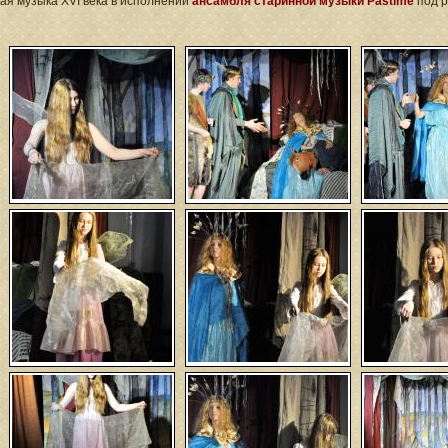
ая музыка XVI века в исполнении
ансамбля старинной музыки Pastime
под р