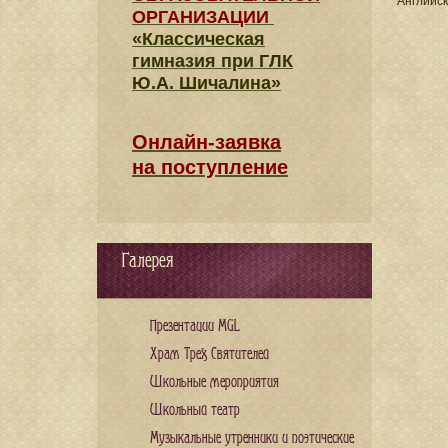
Английск
ОРГАНИЗАЦИИ
«Классическая
гимназия при ГЛК
Ю.А. Шичалина»
Онлайн-заявка
на поступление
Галерея
Презентации MGL
Храм Трех Святителей
Школьные мероприятия
Школьный театр
Музыкальные утренники и поэтические