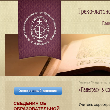
Греко-латин
Глав
Главная
/
Издательст
«Падеграс» в ис
СВЕДЕНИЯ​ ОБ
Учитель хореог
ОБРАЗОВАТЕЛЬНОЙ