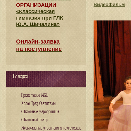
ОРГАНИЗАЦИИ
Видеофильм
«Классическая
гимназия при ГЛК
Ю.А. Шичалина»
Онлайн-заявка
на поступление
Галерея
Презентации MGL
Храм Трех Святителей
Школьные мероприятия
Школьный театр
Музыкальные утренники и поэтические