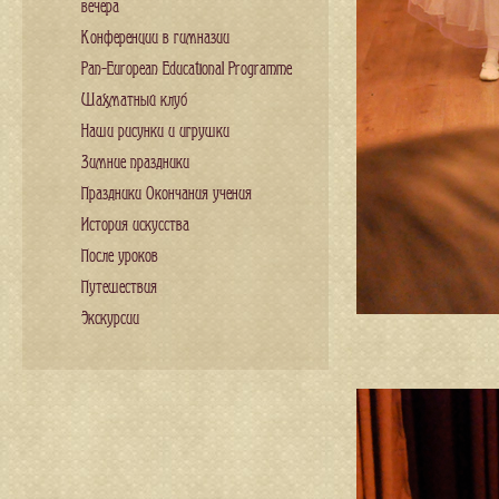
вечера
Конференции в гимназии
Pan-European Educational Programme
Шахматный клуб
Наши рисунки и игрушки
Зимние праздники
Праздники Окончания учения
История искусства
После уроков
Путешествия
Экскурсии