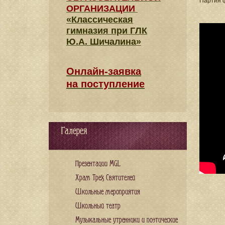
Партия 
ОРГАНИЗАЦИИ
«Классическая
гимназия при ГЛК
Ю.А. Шичалина»
Онлайн-заявка
на поступление
Галерея
Презентации MGL
Храм Трех Святителей
Школьные мероприятия
Школьный театр
Музыкальные утренники и поэтические