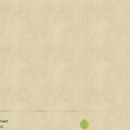
отает
ка.