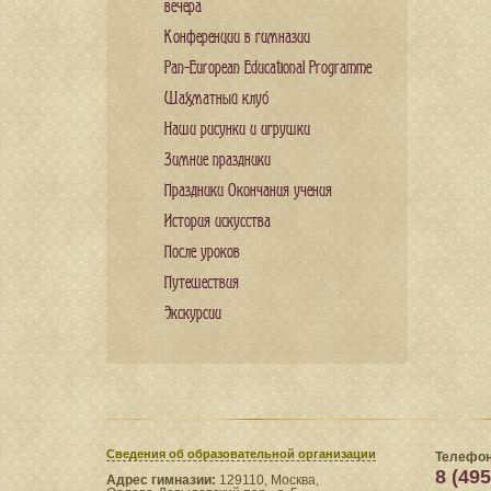
вечера
Конференции в гимназии
Pan-European Educational Programme
Шахматный клуб
Наши рисунки и игрушки
Зимние праздники
Праздники Окончания учения
История искусства
После уроков
Путешествия
Экскурсии
Сведения​ об образовательной организации
Телефон
8 (495
Адрес гимназии:
129110, Москва,