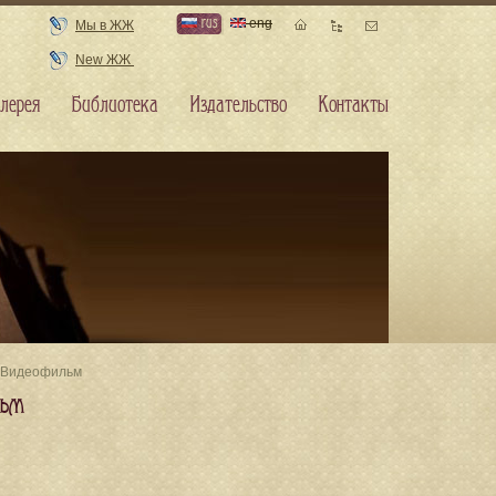
rus
eng
Мы в ЖЖ
New ЖЖ
лерея
Библиотека
Издательство
Контакты
. Видеофильм
льм