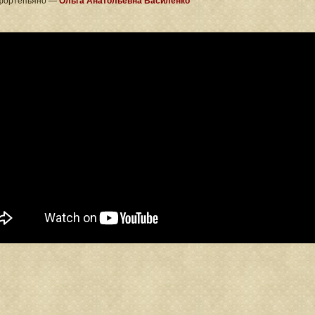
фортепьяно —
Ольга Анатольевна Василенко