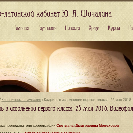
о-латинский кабинет Ю. А. Шичалина
Главная
Гимназия
Новости
Храм
Курсы
Га
/
Классическая гимназия
/ Кадриль в исполнении первого класса. 25 мая 2018
ль в исполнении первого класса. 25 мая 2018. Видеофи
вка преподавателя хореографии
Светланы Дмитриевны Мелеховой