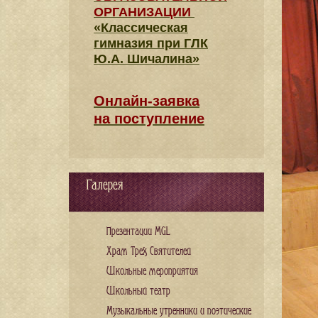
ОРГАНИЗАЦИИ
«Классическая
гимназия при ГЛК
Ю.А. Шичалина»
Онлайн-заявка
на поступление
Галерея
Презентации MGL
Храм Трех Святителей
Школьные мероприятия
Школьный театр
Музыкальные утренники и поэтические