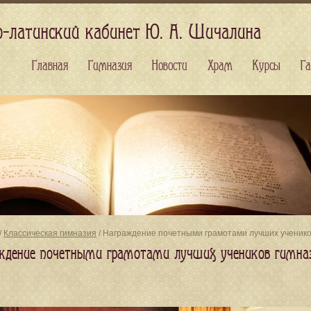
о-латинский кабинет Ю. А. Шичалина
Главная
Гимназия
Новости
Храм
Курсы
Га
/
Классическая гимназия
/ Награждение почетными грамотами лучших ученико
ждение почетными грамотами лучших учеников гимна