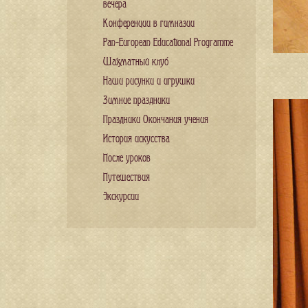
вечера
Конференции в гимназии
Pan-European Educational Programme
Шахматный клуб
Наши рисунки и игрушки
Зимние праздники
Праздники Окончания учения
История искусства
После уроков
Путешествия
Экскурсии