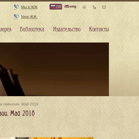
rus
eng
Мы в ЖЖ
New ЖЖ
лерея
Библиотека
Издательство
Контакты
в гимназии. Май 2018
зии. Май 2018