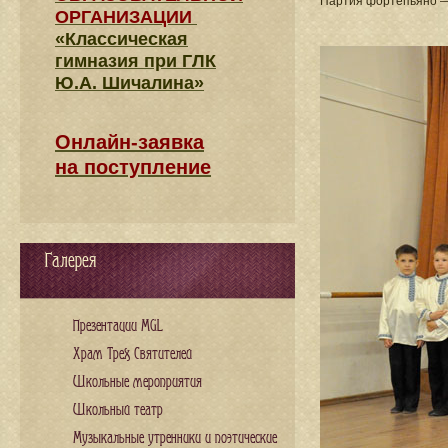
Партия фортепьяно 
ОРГАНИЗАЦИИ
«Классическая
гимназия при ГЛК
Ю.А. Шичалина»
Онлайн-заявка
на поступление
Галерея
Презентации MGL
Храм Трех Святителей
Школьные мероприятия
Школьный театр
Музыкальные утренники и поэтические