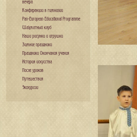
вечера
Конференции в гимназии
Pan-European Educational Programme
Шахматный клуб
Наши рисунки и игрушки
Зимние праздники
Праздники Окончания учения
История искусства
После уроков
Путешествия
Экскурсии