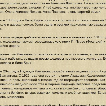
школу прикладного искусства на Большой Дмитровке. Её мастерская
сцев, режиссеров, актеров. У неё одевались многие известные же
я, Ольга Книппер-Чехова, Анна Павлова, члены царской семьи.
ле 1903 года в Петербурге состоялся большой костюмированный ба
исле и царская семья, были одеты в русские национальные одежды
в.
стиля модерн требовали отказа от корсета и знаменитая с 1310 го
а, отделанная мехом, возродилась усилиями П. Пуаре (Франция) и
айно дороги.
еволюции Ламанова потеряла своё ателье и состояние, но не уеха
ала работать, создавая новые шедевры портновского искусства. Е
охлова и Лиля Брик.
ле 20-х годов Надежда Ламанова разрабатывает модели простой од
Вахтангова. С 1922 года она состоит членом Академии Художествен
ственно-промышленной выставке, где её награждают специальным 
ивно-прикладного искусства в Париже Надежда Петровна представ
тканных материалов — льна и холста в ансамбле с головным убор
ны из бечёвки, шнура, вышивки, соломы и хлебных шариков. Её р
лены мгновенно.
оящее время сохранившиеся работы Надежды Ламановой представл