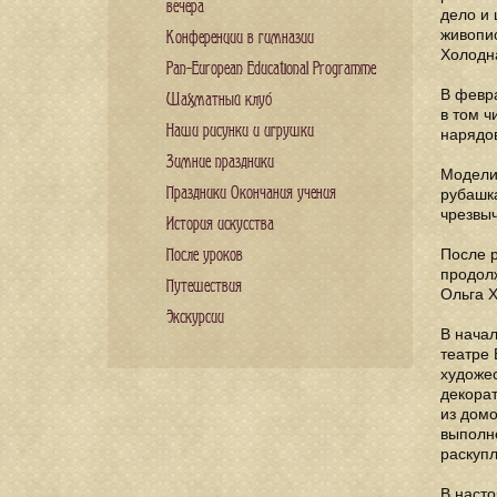
вечера
дело и 
живопи
Конференции в гимназии
Холодна
Pan-European Educational Programme
В февра
Шахматный клуб
в том ч
Наши рисунки и игрушки
нарядо
Зимние праздники
Модели 
Праздники Окончания учения
рубашк
чрезвыч
История искусства
После р
После уроков
продолж
Путешествия
Ольга Х
Экскурсии
В нача
театре 
художе
декорат
из домо
выполне
раскуп
В наст