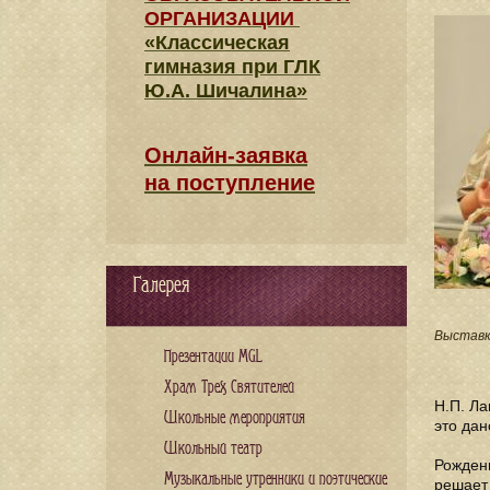
ОРГАНИЗАЦИИ
«Классическая
гимназия при ГЛК
Ю.А. Шичалина»
Онлайн-заявка
на поступление
Галерея
Выставк
Презентации MGL
Храм Трех Святителей
Н.П. Ла
Школьные мероприятия
это дан
Школьный театр
Рожден
Музыкальные утренники и поэтические
решает 