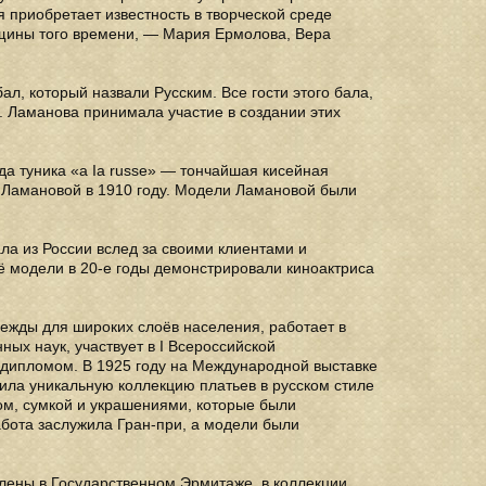
 приобретает известность в творческой среде
нщины того времени, — Мария Ермолова, Вера
л, который назвали Русским. Всe гости этого бала,
. Ламанова принимала участие в создании этих
да туника «a Ia russe» — тончайшая кисейная
 Ламановой в 1910 году. Модели Ламановой были
ла из России вслед за своими клиентами и
ё модели в 20-е годы демонстрировали киноактриса
ежды для широких слоёв населения, работает в
ных наук, участвует в I Всероссийской
дипломом. В 1925 году на Международной выставке
ила уникальную коллекцию платьев в русском стиле
ом, сумкой и украшениями, которые были
абота заслужила Гран-при, а модели были
ены в Государственном Эрмитаже, в коллекции