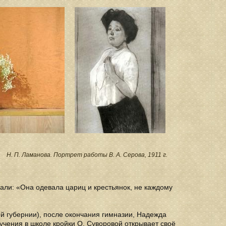
8
Н. П. Ламанова.
Портрет работы В. А. Серова, 1911 г.
али: «Она одевала цариц и крестьянок, не каждому
 губернии), после окончания гимназии, Надежда
бучения в школе кройки О. Суворовой открывает своё