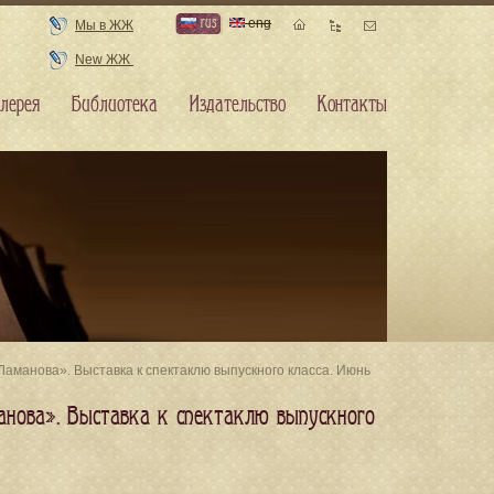
rus
eng
Мы в ЖЖ
New ЖЖ
лерея
Библиотека
Издательство
Контакты
анова». Выставка к спектаклю выпускного класса. Июнь
ова». Выставка к спектаклю выпускного