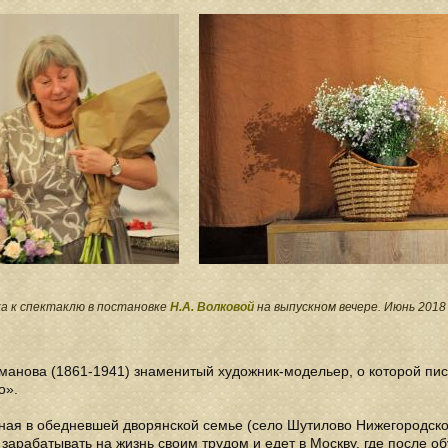
а к спектаклю в постановке
Н.А. Волковой
на выпускном вечере. Июнь 201
манова (1861-1941) знаменитый художник-модельер, о которой пис
о».
ная в обедневшей дворянской семье (село Шутилово Нижегородской
зарабатывать на жизнь своим трудом и едет в Москву, где после о