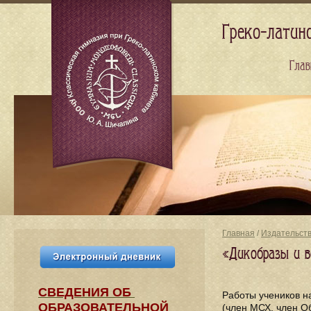
Греко-латин
Глав
Главная
/
Издательст
«Дикобразы и в
СВЕДЕНИЯ​ ОБ
Работы учеников н
ОБРАЗОВАТЕЛЬНОЙ
(член МСХ, член О