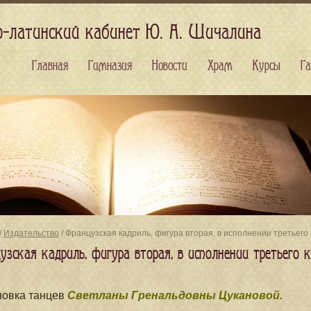
о-латинский кабинет Ю. А. Шичалина
Главная
Гимназия
Новости
Храм
Курсы
Га
/
Издательство
/ Французская кадриль, фигура вторая, в исполнении третьего
зская кадриль, фигура вторая, в исполнении третьего 
новка танцев
Светланы Гренальдовны Цукановой.