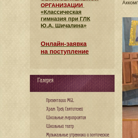
Акком
ОРГАНИЗАЦИИ
«Классическая
гимназия при ГЛК
Ю.А. Шичалина»
Онлайн-заявка
на поступление
Галерея
Презентации MGL
Храм Трех Святителей
Школьные мероприятия
Школьный театр
Музыкальные утренники и поэтические