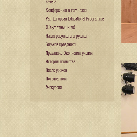
вечера
Конференции в гимназии
Pan-European Educational Programme
Шахматный клуб
Наши рисунки и игрушки
Зимние праздники
Праздники Окончания учения
История искусства
После уроков
Путешествия
Экскурсии