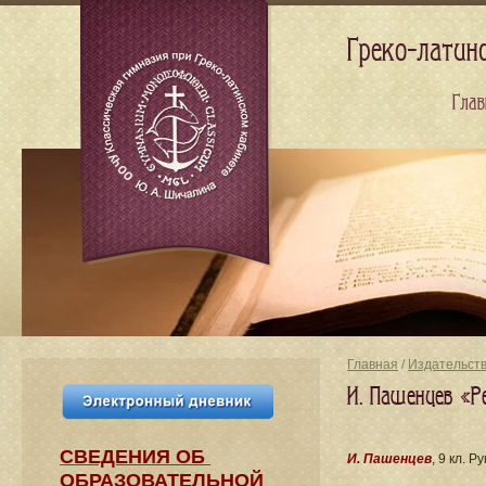
Греко-латин
Глав
Главная
/
Издательст
И. Пашенцев «Р
СВЕДЕНИЯ​ ОБ
И. Пашенцев
, 9 кл. Ру
ОБРАЗОВАТЕЛЬНОЙ