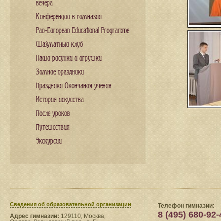
вечера
Конференции в гимназии
Pan-European Educational Programme
Шахматный клуб
Наши рисунки и игрушки
Зимние праздники
Праздники Окончания учения
История искусства
После уроков
Путешествия
Экскурсии
Сведения​ об образовательной организации
Телефон гимназии:
8 (495) 680-92-
Адрес гимназии:
129110, Москва,