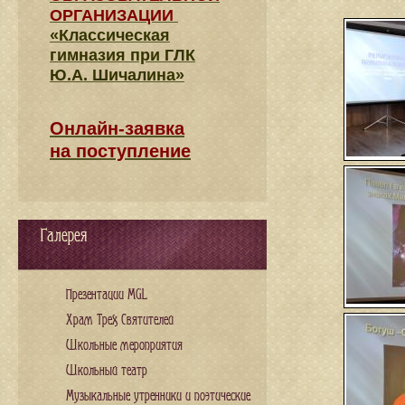
ОРГАНИЗАЦИИ
«Классическая
гимназия при ГЛК
Ю.А. Шичалина»
Онлайн-заявка
на поступление
Галерея
Презентации MGL
Храм Трех Святителей
Школьные мероприятия
Школьный театр
Музыкальные утренники и поэтические