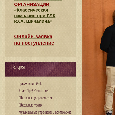
ОРГАНИЗАЦИИ
«Классическая
гимназия при ГЛК
Ю.А. Шичалина»
Онлайн-заявка
на поступление
Галерея
Презентации MGL
Храм Трех Святителей
Школьные мероприятия
Школьный театр
Музыкальные утренники и поэтические