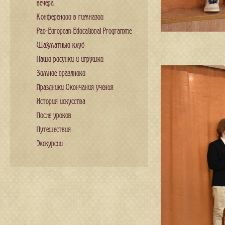
вечера
Конференции в гимназии
Pan-European Educational Programme
Шахматный клуб
Наши рисунки и игрушки
Зимние праздники
Праздники Окончания учения
История искусства
После уроков
Путешествия
Экскурсии