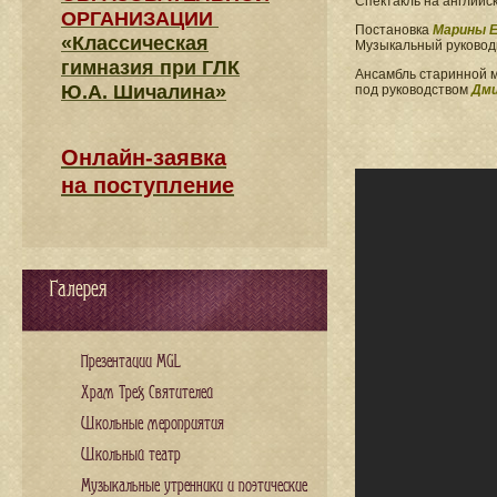
Спектакль на английс
ОРГАНИЗАЦИИ
Постановка
Марины Е
«Классическая
Музыкальный руково
гимназия при ГЛК
Ансамбль старинной 
Ю.А. Шичалина»
под руководством
Дми
Онлайн-заявка
на поступление
Галерея
Презентации MGL
Храм Трех Святителей
Школьные мероприятия
Школьный театр
Музыкальные утренники и поэтические