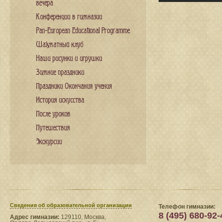
вечера
Конференции в гимназии
Pan-European Educational Programme
Шахматный клуб
Наши рисунки и игрушки
Зимние праздники
Праздники Окончания учения
История искусства
После уроков
Путешествия
Экскурсии
Сведения​ об образовательной организации
Телефон гимназии:
8 (495) 680-92-
Адрес гимназии:
129110, Москва,