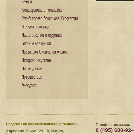
вечера
Конференции в гимназии
Pan-European Educational Programme
Шахматный клуб
Наши рисунки и игрушки
Зимние праздники
Праздники Окончания учения
История искусства
После уроков
Путешествия
Экскурсии
Сведения​ об образовательной организации
Телефон гимназии:
8 (495) 680-92-
Адрес гимназии:
129110, Москва,