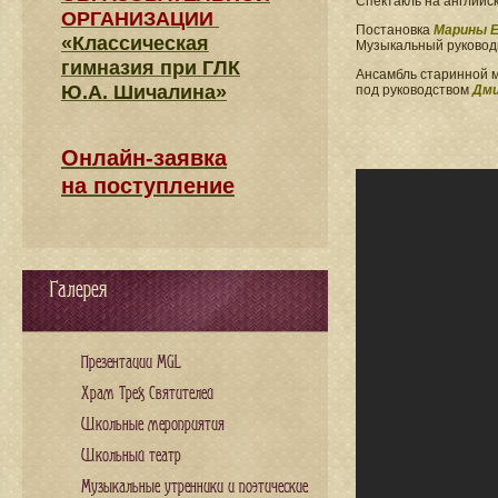
Спектакль на английс
ОРГАНИЗАЦИИ
Постановка
Марины Е
«Классическая
Музыкальный руково
гимназия при ГЛК
Ансамбль старинной 
Ю.А. Шичалина»
под руководством
Дми
Онлайн-заявка
на поступление
Галерея
Презентации MGL
Храм Трех Святителей
Школьные мероприятия
Школьный театр
Музыкальные утренники и поэтические