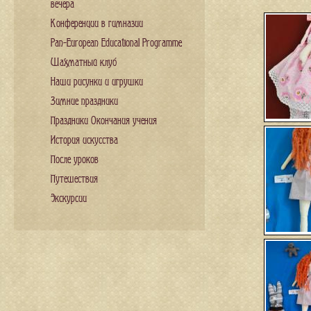
вечера
Конференции в гимназии
Pan-European Educational Programme
Шахматный клуб
Наши рисунки и игрушки
Зимние праздники
Праздники Окончания учения
История искусства
После уроков
Путешествия
Экскурсии