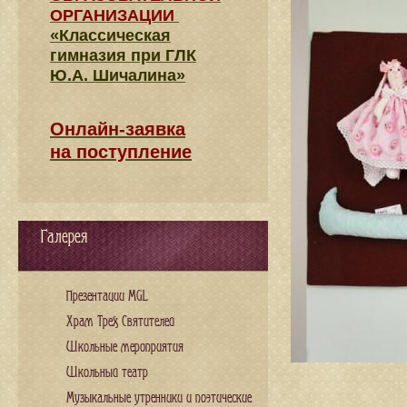
ОРГАНИЗАЦИИ
«Классическая
гимназия при ГЛК
Ю.А. Шичалина»
Онлайн-заявка
на поступление
Галерея
Презентации MGL
Храм Трех Святителей
Школьные мероприятия
Школьный театр
Музыкальные утренники и поэтические