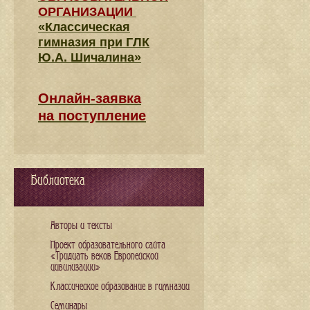
ОРГАНИЗАЦИИ
«Классическая
гимназия при ГЛК
Ю.А. Шичалина»
Онлайн-заявка
на поступление
Библиотека
Авторы и тексты
Проект образовательного сайта
«Тридцать веков Европейской
цивилизации»
Классическое образование в гимназии
Семинары