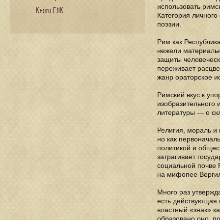
использовать римс
Книги ГЛК
Категория личного
поэзии.
Рим как Республик
нежели материальн
защиты человеческ
переживает расцве
жанр ораторское ис
Римский вкус к упо
изобразительного 
литературы — о скл
Религия, мораль и
но как первоначаль
политикой и общес
затрагивает госуд
социальной почве 
на мифопее Верги
Много раз утвержд
есть действующая 
властный «знак» к
образовано оно, п