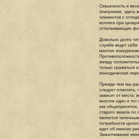
Серьезность и весе
эпиграмме, здесь ж
элементов с огляд
коллеги при цезар
отталкивающие фо
Довольно долго тип
службе ведет себя
мантия эпикуреизм
Противоположность
между положительн
только сражаться и
монодическая лири
Прежде чем мы рас
следует отметить, 
зависит от места: 
многом один и тот
как общепринятое, 
старого закала по 
является типичным 
потребности целог
идет об именах рим
Замалчивание имен