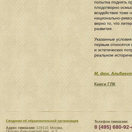
попытка поднять п
плодотворно осмыс
воздействие тоже 
национально-римск
верно то, что лите
развития.
Указанные условия
первым относятся 
и эстетических по
реальном историче
М. фон. Альбрех
Книги ГЛК
Сведения​ об образовательной организации
Телефон гимназии:
8 (495) 680-92-
Адрес гимназии:
129110, Москва,
Орлово-Давыдовский пер., д. 5.