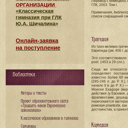
Перевод с немецкого
ОРГАНИЗАЦИИ
ГЛК, 2003. Том I.
«Классическая
Примечания, библиогр
список сокращений см
гимназия при ГЛК
Ю.А. Шичалина»
Трагедия
Онлайн-заявка
на поступление
Из трех великих греческ
Еврипида (ум. 406 г. 
Это соответствовало 
poet. 1453 а 29 слл.).
Сюда же относится 
Библиотека
определяет постано
известно более 60 и
(285-246 гг. до Р. X
начало II в. до Р. X
Моисее Exagoge (веро
Авторы и тексты
действия (у Евсевия, 
фрагментами, дошедш
Проект образовательного сайта
пересекается матери
«Тридцать веков Европейской
римская praetexta, к
достоинства, а ориен
цивилизации»
Классическое образование в гимназии
Комедия
Семинары