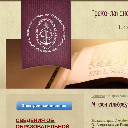
Греко-латин
Глав
Главная
/ М. фон Альб
М. фон Альбрехт
СВЕДЕНИЯ​ ОБ
Михаель фон Альбре
От Андроника до Боэц
ОБРАЗОВАТЕЛЬНОЙ