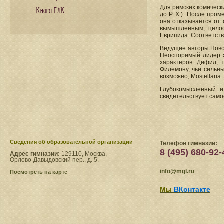
Для римских комическ
Книги ГЛК
до Р. X.). После пр
она отказывается от 
вымышленным, целос
Еврипида. Соответств
Ведущие авторы Новой к
Неоспоримый лидер ж
характеров. Дифил, 
Филемону, чьи сильн
возможно, Mostellaria.
Глубокомысленный и
свидетельствует самое
Сведения​ об образовательной организации
Телефон гимназии:
8 (495) 680-92-
Адрес гимназии:
129110, Москва,
Орлово-Давыдовский пер., д. 5.
info@mgl.ru
Посмотреть на карте
Мы
ВКонтакте