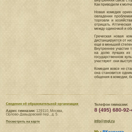
Внутренняя связь с п
Как приводили к молч
Новая комедия ориен
овладении проблемам
торговли и хозяйст
отрицать. Аттическая
между одиночкой и о
Греческая новая ко
дистанцируется от ни
еще в меньшей степен
Внутреннее участие т
на долю лучших из 
государственном куль
участвуют: они высту
Комедия вовсе не ста
она становится одним
общения в комедии, б
Сведения​ об образовательной организации
Телефон гимназии:
8 (495) 680-92-
Адрес гимназии:
129110, Москва,
Орлово-Давыдовский пер., д. 5.
info@mgl.ru
Посмотреть на карте
Мы
ВКонтакте