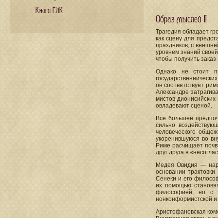
Книги ГЛК
Образ мыслей II
Трагедия обладает гр
как сцену для предст
праздников; с внешне
уровнем знаний своей
чтобы получить заказ
Однако не стоит п
государственнических 
он соответствует римс
Александре затрагив
мистов дионисийских 
овладевают сценой.
Все большее предпоч
сильно воздействую
человеческого общеж
укоренившуюся во вну
Риме расчищает почв
друг друга в «несоглас
Медея Овидия — наря
основании трактовки
Сенеки и его философ
их помощью становят
философией, но с 
нонконформистской и в
Аристофановская коме