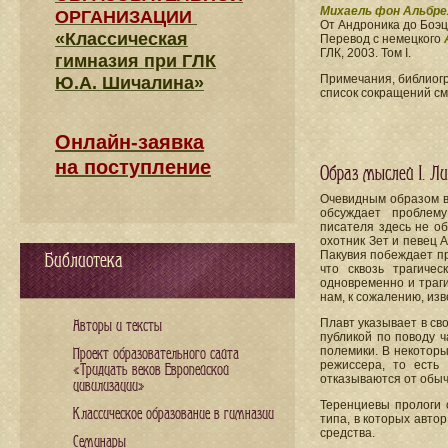
Михаель фон Альбре
ОРГАНИЗАЦИИ
От Андроника до Боэц
«Классическая
Перевод с немецкого
ГЛК, 2003. Том I.
гимназия при ГЛК
Примечания, библиогр
Ю.А. Шичалина»
список сокращений см
Онлайн-заявка
на поступление
Образ мыслей I. Л
Очевидным образом в 
обсуждает проблем
писателя здесь не о
охотник Зет и певец 
Пакувия побеждает пр
Библиотека
что сквозь трагиче
одновременно и траги
нам, к сожалению, из
Плавт указывает в св
Авторы и тексты
публикой по поводу ч
полемики. В некоторы
Проект образовательного сайта
режиссера, то есть
«Тридцать веков Европейской
отказываются от обыч
цивилизации»
Теренциевы прологи 
Классическое образование в гимназии
типа, в которых авто
средства.
Семинары