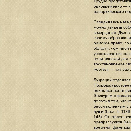
Трудно представит
одновременно — не
иерархического по
Оглядываясь назад,
можно увидеть соб
созерцания. Духовн
своему образовани
римское право, со
области, чем иной
успокаивается на э
политической деяте
восстановление св
жертвы, — как раз 
Лукреций отделяет
Природа удостоена
единственности рим
Эпикуром отказывае
делать в том, что
бессмысленным с э
души (Lucr. 5, 119
145). От страха о
предрассудков (rel
времени, факелом 