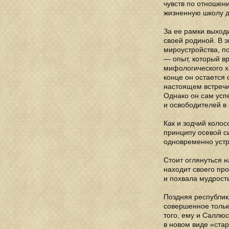
чувств по отношени
жизненную школу д
За ее рамки выходи
своей родиной. В 
мироустройства, п
— опыт, который в
мифологического ха
конце он остается 
настоящем встречи
Однако он сам усп
и освободителей в 
Как и зодчий коло
принципу осевой с
одновременно устр
Стоит оглянуться н
находит своего про
и похвала мудрости
Поздняя республик
совершенное тольк
того, ему и Саллю
в новом виде «ста