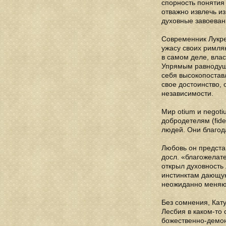
спорность понятия 
отважно извлечь и
духовные завоеван
Современник Лукрец
ужасу своих римля
в самом деле, вла
Упрямым равнодуши
себя высокопоставл
свое достоинство, 
независимости.
Мир otium и negot
добродетелям (fid
людей. Они благод
Любовь он представ
доcл. «благожелате
открыл духовность 
инстинктам дающую
неожиданно меняют
Без сомнения, Кат
Лесбия в каком-то 
божественно-демон