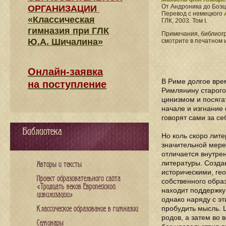
От Андроника до Боэц
ОРГАНИЗАЦИИ
Перевод с немецкого
«Классическая
ГЛК, 2003. Том I.
гимназия при ГЛК
Примечания, библиог
Ю.А. Шичалина»
смотрите в печатном 
Онлайн-заявка
В Риме долгое вре
на поступление
Римлянину старого
цинизмом и посягат
начале и изгнание
говорят сами за се
Библиотека
Но коль скоро лите
значительной мере
отличается внутре
литературы. Созда
Авторы и тексты
историческими, ге
Проект образовательного сайта
собственного обра
«Тридцать веков Европейской
находит поддержку
цивилизации»
однако наряду с эт
пробудить мысль. 
Классическое образование в гимназии
родов, а затем во
Семинары