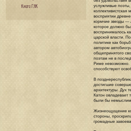
без удовольствия 
услужливые поэты,
Книги ГЛК
коллективистская м
восприятии древне
кормчие звезды — 
которое должно бы
воспринималось ка
царской власти. П
политике как борь
автором автобиогр
общепринятого сво
поэтам не в послед
Риме невозможно. В
способствуют осво
В позднереспублик
достигшие соверш
архитектуры. Дух т
Катон овладевает 
были бы немыслим
Жизнеощущение кол
стороны, проскрип
громадные завоева