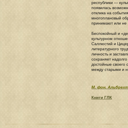
республики — куль
появилась возможно
отклика на событи
многоплановый обра
принимают или не
Беспокойный и «де
культурном отноше
Саллюстий и Цицер
литературного тру
личность и заставл
сохраняет надолго 
достойные своего 
между старыми и н
М. фон. Альбрех
Книги ГЛК