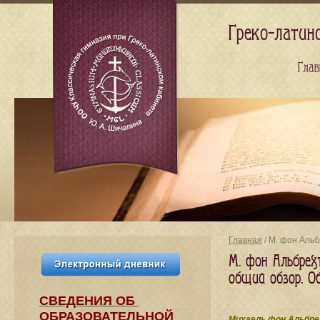
Греко-латин
Глав
Главная
/ М. фон Альб
М. фон Альбрехт
общий обзор. Об
СВЕДЕНИЯ​ ОБ
ОБРАЗОВАТЕЛЬНОЙ
Михаель фон Альбре