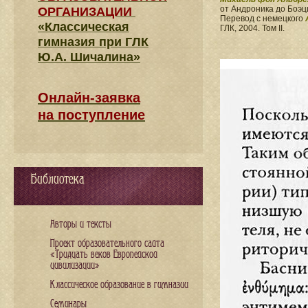
от Андроника до Боэц
ОРГАНИЗАЦИИ
Перевод с немецкого
«Классическая
ГЛК, 2004. Том II.
гимназия при ГЛК
Ю.А. Шичалина»
Онлайн-заявка
на поступление
Библиотека
Авторы и тексты
Проект образовательного сайта
«Тридцать веков Европейской
цивилизации»
Классическое образование в гимназии
Семинары