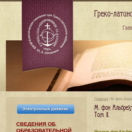
Греко-латин
Глав
Главная
/ М. фон Альб
М. фон Альбрех
Том II.
СВЕДЕНИЯ​ ОБ
ОБРАЗОВАТЕЛЬНОЙ
Михаель фон Альбре