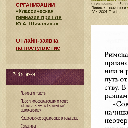
от Андроника до Боэц
ОРГАНИЗАЦИИ
Перевод с немецкого
«Классическая
ГЛК, 2004. Том II.
гимназия при ГЛК
Ю.А. Шичалина»
Онлайн-заявка
на поступление
Библиотека
Авторы и тексты
Проект образовательного сайта
«Тридцать веков Европейской
цивилизации»
Классическое образование в гимназии
Семинары