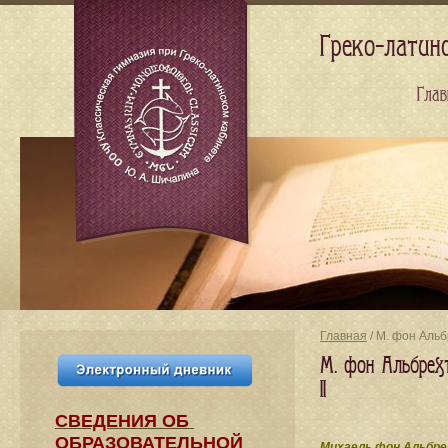
Греко-латин
Глав
Главная
/ М. фон Альб
М. фон Альбрех
II
СВЕДЕНИЯ​ ОБ
ОБРАЗОВАТЕЛЬНОЙ
Михаель фон Альбре