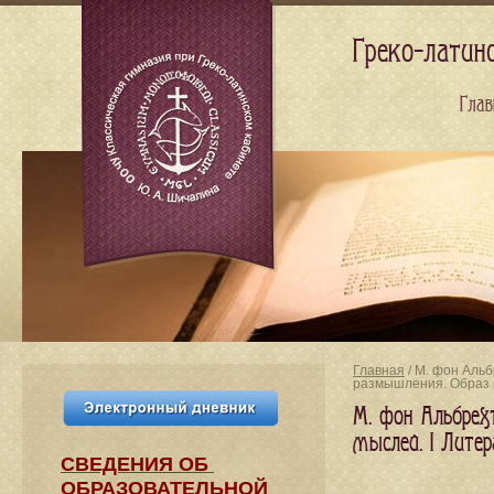
Греко-латин
Глав
Главная
/ М. фон Альб
размышления. Образ 
М. фон Альбрехт
мыслей. I Лите
СВЕДЕНИЯ​ ОБ
ОБРАЗОВАТЕЛЬНОЙ