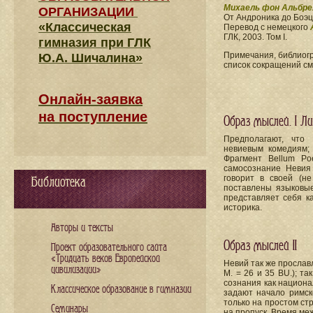
Михаель фон Альбре
ОРГАНИЗАЦИИ
От Андроника до Боэц
«Классическая
Перевод с немецкого
ГЛК, 2003. Том I.
гимназия при ГЛК
Примечания, библиогр
Ю.А. Шичалина»
список сокращений см
Онлайн-заявка
на поступление
Образ мыслей. I Л
Предполагают, что 
невиевым комедиям;
Фрагмент Bellum Po
самосознание Невия 
говорит в своей (н
Библиотека
поставлены языковые
представляет себя к
историка.
Авторы и тексты
Образ мыслей II
Проект образовательного сайта
«Тридцать веков Европейской
Невий так же прославл
цивилизации»
М. = 26 и 35 ВU.); т
сознания как национа
Классическое образование в гимназии
задают начало римск
только на простом ст
Семинары
на пропуск. Время ме