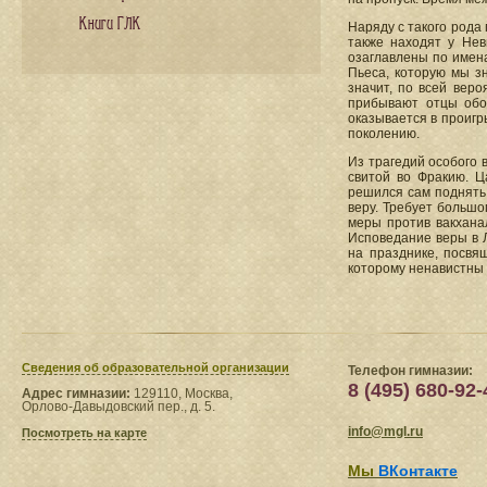
Книги ГЛК
Наряду с такого рода
также находят у Нев
озаглавлены по имена
Пьеса, которую мы зн
значит, по всей веро
прибывают отцы обо
оказывается в проиг
поколению.
Из трагедий особого 
свитой во Фракию. Ц
решился сам поднять 
веру. Требует большо
меры против вакхана
Исповедание веры в Ли
на празднике, посвящ
которому ненавистны 
Сведения​ об образовательной организации
Телефон гимназии:
8 (495) 680-92-
Адрес гимназии:
129110, Москва,
Орлово-Давыдовский пер., д. 5.
info@mgl.ru
Посмотреть на карте
Мы
ВКонтакте