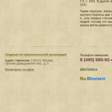
ГЭ, с. 160). В другой
152).
Таким образом, эпигр
распространены два т
п., или первые строч
людей, потому что мы
жанра могли демонстр
Сведения​ об образовательной организации
Телефон гимназии:
8 (495) 680-92-
Адрес гимназии:
129110, Москва,
Орлово-Давыдовский пер., д. 5.
info@mgl.ru
Посмотреть на карте
Мы
ВКонтакте