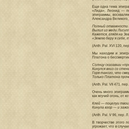
Еще одна тема эпигра
«Лида», Леонид — по
эпиграммы, восхваля
Александра Великого,
Полный отважности в
Вылил из меди Лисипп
Кажется, глядя на Зев
«Землю беру я себе, 
(Anth. Pal. XVI 120, пе
Мы находим и эпигр
Платона о бессмертии 
Солнцу сказавши «пр
Кинулся вниз со стены
Горя такого, что см
Только Платона проче
(Anth. Pal. VII 471. пер
Очень много эпиграм
как жгучий огонь, от 
Клей — поцелуи твои,
Кинула взор — и зажг
(Anth. Pal. V 96, пер. 
В творчестве этого 
угрожает, что в случа