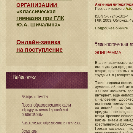
ОРГАНИЗАЦИИ
Античная литератур
Пер. с литовского
Н.К
«Классическая
ISBN 5-87245-102-4
гимназия при ГЛК
ГЛК, 2003. Обложка, 48
Ю.А. Шичалина»
Подробнее о книге
Онлайн-заявка
Эллинистическая л
на поступление
ЭПИГРАММА
В эллинистическое в
имел долгую предыст
вещах, приносимых в
труда и т. п.) говорят
Библиотека
Такие надписи появил
думаешь об этой их п
XXI век называть эр
интернет, еще неплох
Авторы и тексты
с человеком. Дробят
истинной коммуника
Проект образовательного сайта
латинский язык (как
«Тридцать веков Европейской
придуманное позднее,
цивилизации»
вещи. Древние обществ
Как мы знаем из ком
Классическое образование в гимназии
крестьянином (160—16
Грекам казалось, ч
Семинары
прикрепленной таблич