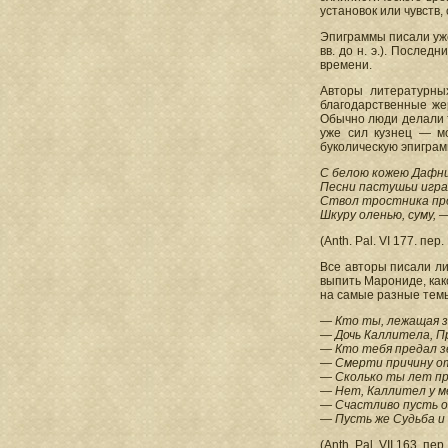
установок или чувств
Эпиграммы писали уже у
вв. до н. э.). После
времени.
Авторы литературны
благодарственные же
Обычно люди делали т
уже сил кузнец — м
буколическую эпиграм
С белою кожею Дафни
Песни пастушьи игра
Ствол тростника про
Шкуру оленью, суму, —
(Anth. Pal. VI 177. пер
Все авторы писали л
выпить Марониде, как
на самые разные темы
— Кто ты, лежащая з
— Дочь Каллитела, П
— Кто тебя предал з
— Смерти причину от
— Сколько ты лет п
— Нет, Каллител у ме
— Счастливо пусть о
— Пусть же Судьба и 
(Anth. Pal. VII 163, пе