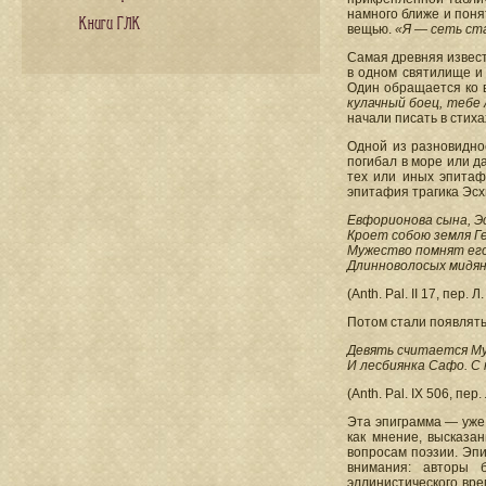
намного ближе и поня
Книги ГЛК
вещью.
«Я — сеть ста
Самая древняя извест
в одном святилище и
Один обращается ко в
кулачный боец, тебе
начали писать в стиха
Одной из разновидно
погибал в море или д
тех или иных эпитаф
эпитафия трагика Эсх
Евфорионова сына, Э
Кроет собою земля Г
Мужество помнят его
Длинноволосых мидян,
(Anth. Pal. II 17, пер. 
Потом стали появлять
Девять считается Му
И лесбиянка Сафо. С 
(Anth. Pal. IX 506, пер.
Эта эпиграмма — уже 
как мнение, высказа
вопросам поэзии. Эп
внимания: авторы б
эллинистического вр