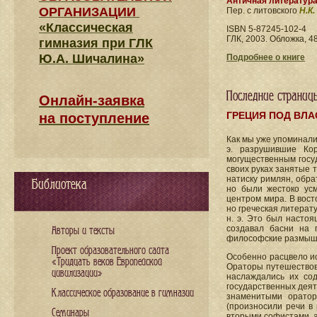
Античная литератур
ОРГАНИЗАЦИИ
Пер. с литовского
Н.К
«Классическая
ISBN 5-87245-102-4
ГЛК, 2003. Обложка, 48
гимназия при ГЛК
Ю.А. Шичалина»
Подробнее о книге
Последние страниц
Онлайн-заявка
ГРЕЦИЯ ПОД ВЛ
на поступление
Как мы уже упоминали, 
э. разрушившие Ко
могущественным госу
своих руках занятые т
натиску римлян, обра
Библиотека
но были жестоко ус
центром мира. В вост
но греческая литерату
н. э. Это был настоя
создавал басни на 
Авторы и тексты
философские размыш
Проект образовательного сайта
Особенно расцвело ис
«Тридцать веков Европейской
Ораторы путешествова
цивилизации»
наслаждались их со
государственных деят
Классическое образование в гимназии
знаменитыми оратор
(произносили речи в 
Семинары
вторыми софистами, а