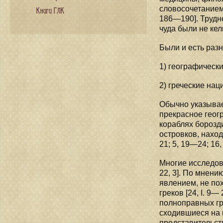
словосочетанием 
Книги ГЛК
186—190]. Трудне
чуда были не кел
Были и есть разн
1) географическ
2) греческие на
Обычно указывае
прекрасное геог
кораблях борозд
островков, наход
21; 5, 19—24; 16, 
Многие исследова
22, 3]. По мнени
явлением, не по
греков [24, I. 9
полноправных гр
сходившиеся на 
представительст