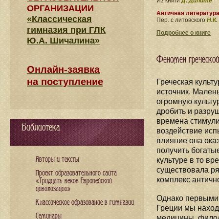
Из книги
Д. Дилите
ОРГАНИЗАЦИИ
Античная литератур
«Классическая
Пер. с литовского
Н.К
гимназия при ГЛК
Подробнее о книге
Ю.А. Шичалина»
Феномен греческо
Онлайн-заявка
на поступление
Греческая культу
источник. Мален
огромную культу
дробить и разруш
времена стимули
Библиотека
воздействие исп
влияние она ока
получить богатые
Авторы и тексты
культуре в то вр
существовала ря
Проект образовательного сайта
комплекс античн
«Тридцать веков Европейской
цивилизации»
Однако первыми б
Классическое образование в гимназии
Греции мы наход
Семинары
медицины, филол