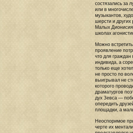
состязались за 
или в многочисл
музыкантов, худ
шерсти и других
Малых Дионисиях
школах агонисти
Можно встретить
проявление потре
что для граждан
индивида, а сор
только еще хоте
не просто по вол
выигрывал не сто
которого провод
драматургов поэ
дух Зевса — поб
опередить друзей
площадки, а мал
Неоспоримое при
черте их ментал
представлялся у