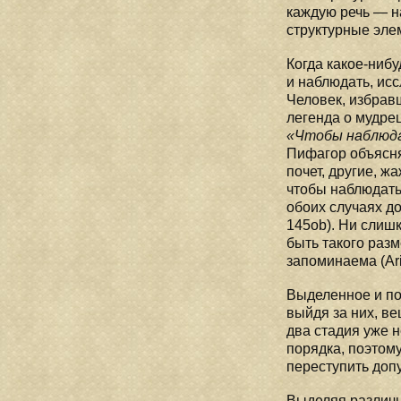
каждую речь — н
структурные эле
Когда какое-нибу
и наблюдать, ис
Человек, избрав
легенда о мудрец
«Чтобы наблюда
Пифагор объяснял
почет, другие, ж
чтобы наблюдать 
обоих случаях д
145оb). Ни слиш
быть такого разм
запоминаема (Aris
Выделенное и по
выйдя за них, ве
два стадия уже не
порядка, поэтому
переступить доп
Выделяя различн