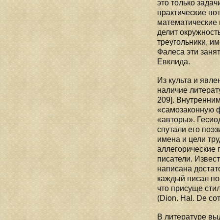
это только задач
практические пот
математические 
делит окружность
треугольники, и
Фалеса эти заня
Евклида.
Из культа и явл
наличие литерат
209]. Внутренним
«самозаконную фо
«авторы». Гесио
спутали его поэз
имена и цели тр
аллегорические 
писатели. Извест
написана достато
каждый писал по
что присуще сти
(Dion. Hal. De со
В литературе вы