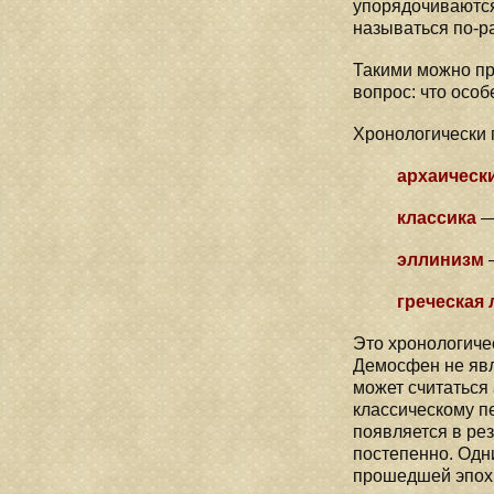
упорядочиваются
называться по-ра
Такими можно пр
вопрос: что особ
Хронологически 
архаическ
классика
— 
эллинизм
греческая
Это хронологичес
Демосфен не явля
может считаться 
классическому п
появляется в рез
постепенно. Одн
прошедшей эпохи