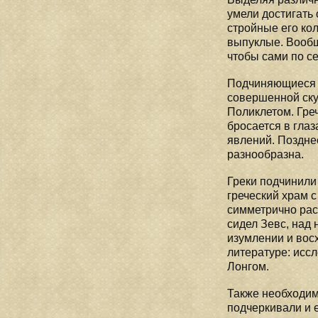
умели достигать
стройные его ко
выпуклые. Вообщ
чтобы сами по с
Подчиняющиеся з
совершенной скул
Поликлетом. Гре
бросается в гла
явлений. Позднее
разнообразна.
Греки подчинили
греческий храм 
симметрично рас
сидел Зевс, над 
изумлении и вос
литературе: иссл
Лонгом.
Также необходим
подчеркивали и 