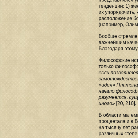
тенденции: 1) же
их упорядочить, 
расположение бо
(например, Олим
Вообще стремлен
важнейшим качес
Благодаря этому
Философские ист
только философст
если позволител
самотождествен
«идея» Платона
начало философ
разумеется, сущ
иного»
[20, 210].
В области матем
процветала и в 
на тысячу лет р
различных степе