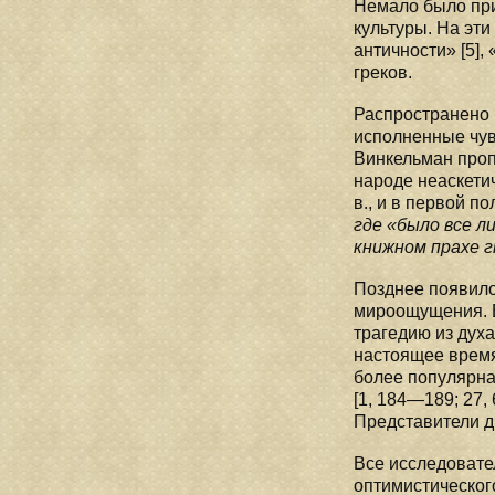
Немало было при
культуры. На эти
античности» [5],
греков.
Распространено 
исполненные чувс
Винкельман пропа
народе неаскети
в., и в первой п
где «было все л
книжном прахе гн
Позднее появило
мироощущения. 
трагедию из духа
настоящее время
более популярна
[1, 184—189; 27,
Представители др
Все исследовате
оптимистическог