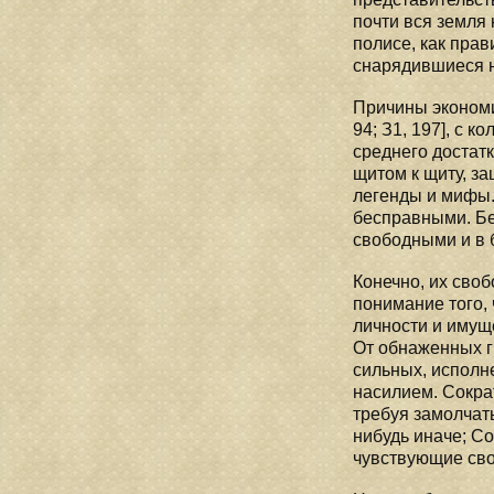
почти вся земля
полисе, как пра
снарядившиеся н
Причины экономи
94; З1, 197], с к
среднего достатк
щитом к щиту, з
легенды и мифы.
бесправными. Бе
свободными и в 
Конечно, их сво
понимание того,
личности и имущ
От обнаженных г
сильных, исполн
насилием. Сократ
требуя замолчать
нибудь иначе; Со
чувствующие сво