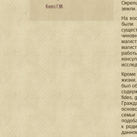
Окрепш
Книги ГЛК
земли.
На вос
были 
сущес
чиновн
магист
магист
работы
консул
исслед
Кроме
жизни.
был об
содерж
fides,
Гражда
осново
семьи
подоба
к роди
данном