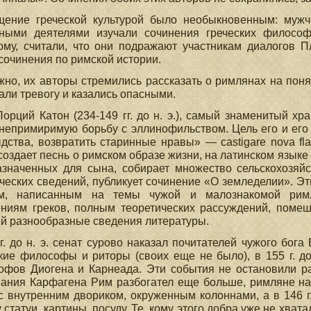
щение греческой культурой было необыкновенным: муж
тными деятелями изучали сочинения греческих философ
ому, считали, что они подражают участникам диалогов П
сочинения по римской истории.
но, их авторы стремились рассказать о римлянах на поня
ли тревогу и казались опасными.
орций Катон (234-149 гг. до н. э.), самый знаменитый хр
непримиримую борьбу с эллинофильством. Цель его и его
дства, возвратить старинные нравы» — castigare nova flagi
создает песнь о римском образе жизни, на латинском языке
азначенных для сына, собирает множество сельскохозяйс
ческих сведений, публикует сочинение «О земледелии». Эт
м, написанным на темы чужой и малознакомой римл
ниям греков, полным теоретических рассуждений, помеш
й разнообразные сведения литературы.
г. до н. э. сенат сурово наказал почитателей чужого бога 
кие философы и риторы (своих еще не было), в 155 г. д
офов Диогена и Карнеада. Эти события не остановили ра
ания Карфагена Рим разбогател еще больше, римляне на
с внутренним двориком, окруженным колоннами, а в 146 г.
 статуи, картины, посуду. Те, кому этого добра уже не хва