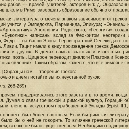
ких рабов — врачей, учителей, актеров и т. д. Образован
ив школу в Риме, завершать образование обычно отправля
мская литература отмечена знаком зависимости от греко
ций учится у Эмпедокла, Парменида, Эпикура; «Энеида» 
 «Аргонавтику» Аполлония Родосского, «Георгики» созда
; «Буколики» написаны вслед за Феокритом; неотерики 
; Федр — на басни Эзопа. Герои трагедий Сенеки дают пон
, Ливии, Тацит имели в виду произведения греков Демосфе
ония и других. В домах самых знатных и известных ри
тики, поэты. Цицерон переводит диалоги Платона и Ксено
сных явлениях. Таким образом, кажется, что все римляне с
...] Образцы нам — творения греков:
очью и днем листайте вы их неустанной рукою!
Ars, 268-269)
прочем, придерживались этого завета и в то время, когда
я. Думая о связи греческой и римской культур, Гораций о
ыли пленены искусством порабощенной Эллады (Epist. II 1, 
 процесс был более сложным. Если бы римская литератур
было бы о ней не говорить. То влияние греческой литер
ем, все же не было существенным. Необходимо подчеркнут