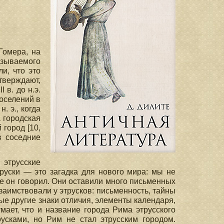
Гомера, на
зываемого
и, что это
утверждают,
 в. до н.э.
оселений в
. э., когда
 городская
город [10,
в соседние
 этрусские
руски — это загадка для нового мира: мы не
ке он говорил. Они оставили много письменных
заимствовали у этрусков: письменность, тайны
ые другие знаки отличия, элементы календаря,
мает, что и название города Рима этрусского
усками, но Рим не стал этрусским городом.