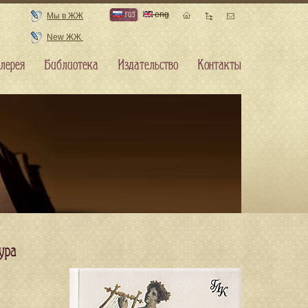
rus
eng
Мы в ЖЖ
New ЖЖ
лерея
Библиотека
Издательство
Контакты
ура