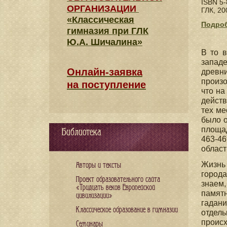
ISBN 5-
ОРГАНИЗАЦИИ
ГЛК, 20
«Классическая
Подроб
гимназия при ГЛК
Ю.А. Шичалина»
В то 
запад
Онлайн-заявка
древн
произо
на поступление
что на
действ
тех ме
было 
площад
Библиотека
463-46
област
Жизнь
Авторы и тексты
города
Проект образовательного сайта
знаем,
«Тридцать веков Европейской
памятн
цивилизации»
гадани
Классическое образование в гимназии
отдель
проис
Семинары