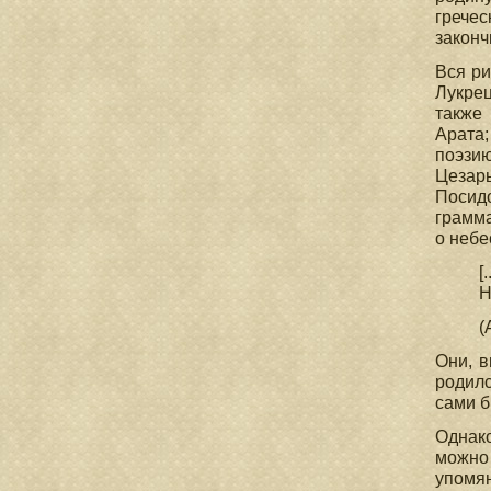
гречес
законч
Вся ри
Лукре
также
Арата
поэзию
Цезарь
Посид
грамма
о небе
[
Н
(
Они, в
родилс
сами б
Однако
можно 
упомян