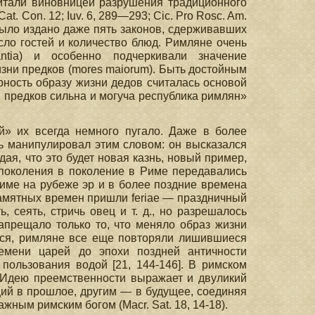
считали виновницей разрушения традиционного
at. Con. 12; Iuv. 6, 289—293; Cic. Pro Rosc. Am.
н. э. было издано даже пять законов, сдерживавших
ло гостей и количество блюд. Римляне очень
antia) и особенно подчеркивали значение
зни предков (mores maiorum). Быть достойным
рность образу жизни дедов считалась основой
ми предков сильна и могуча республика римлян»
» их всегда немного пугало. Даже в более
арь манипулировал этим словом: он высказался
ая, что это будет новая казнь, новый пример,
из поколения в поколение в Риме передавались
име на рубеже эр и в более поздние времена
амятных времен пришли feriae — праздничный
 сеять, стричь овец и т. д., но разрешалось
запрещало только то, что меняло образ жизни
лся, римляне все еще повторяли лишившиеся
емени царей до эпохи поздней античности
 пользования водой [21, 144-146]. В римском
. Идею преемственности выражает и двуликий
щий в прошлое, другим — в будущее, соединяя
ажным римским богом (Macr. Sat. 18, 14-18).