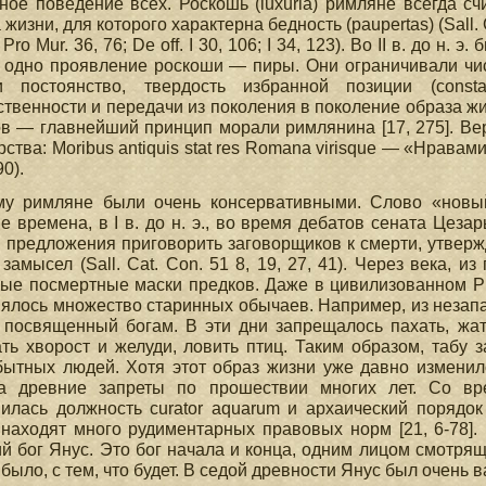
ное поведение всех. Роскошь (luxuria) римляне всегда 
 жизни, для которого характерна бедность (paupertas) (Sall. C
 Pro Mur. 36, 76; De off. I 30, 106; I 34, 123). Во II в. до 
 одно проявление роскоши — пиры. Они ограничивали чис
и постоянство, твердость избранной позиции (const
твенности и передачи из поколения в поколение образа жи
в — главнейший принцип морали римлянина [17, 275]. Ве
рства: Moribus antiquis stat res Romana virisque — «Нрава
90).
му римляне были очень консервативными. Слово «новый
е времена, в I в. до н. э., во время дебатов сената Цез
 предложения приговорить заговорщиков к смерти, утвержд
замысел (Sall. Cat. Con. 51 8, 19, 27, 41). Через века, 
ые посмертные маски предков. Даже в цивилизованном Р
ялось множество старинных обычаев. Например, из незап
 посвященный богам. В эти дни запрещалось пахать, жать,
ть хворост и желуди, ловить птиц. Таким образом, табу 
бытных людей. Хотя этот образ жизни уже давно измени
а древние запреты по прошествии многих лет. Со вр
илась должность curator aquarum и архаический порядок
находят много рудиментарных правовых норм [21, 6-78]
й бог Янус. Это бог начала и конца, одним лицом смотря
о было, с тем, что будет. В седой древности Янус был очень в