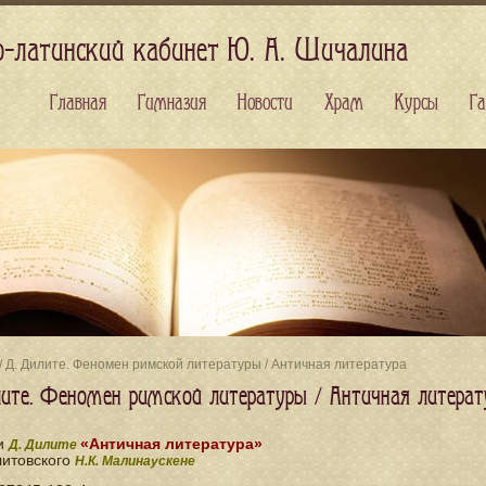
о-латинский кабинет Ю. А. Шичалина
Главная
Гимназия
Новости
Храм
Курсы
Га
/ Д. Дилите. Феномен римской литературы / Античная литература
лите. Феномен римской литературы / Античная литерат
ги
«
Античная литература»
Д. Дилите
литовского
Н.К. Малинаускене