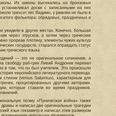
 школы. Их законы высекались на бронзовых
а устанавливал доски с записанными на них
оло трехсот лет. Видимо, у римлян не было в
огатого фольклора: обрядовых, праздничных и
 они увидели в других местах. Конечно, большая
ам через этрусков, а затем через греческие
ловно прорвав плотину, элементы чужих культур
еских государств, старался оправдать статус
ие греческого языка.
едений — это не оригинальное сочинение, а
на свободу раб-грек Ливий Андроник перевел
ло в том, что он был учителем. Это произошло
к история европейского литературного перевода.
стихом (versus Saturnius), характерным для
строчек, процитированных другими авторами.
дии, которые ставили во время праздников.
очинений.
ациональную поэму «Пуническая война» также
е драмы и написал две оригинальные трагедии
тинский язык гекзаметр и написал этим размером
за исключением небольших фрагментов.