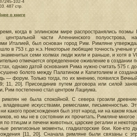
87245-102-4
03. 487 стр.
нее о книге
время, когда в эллинском мире распространялись поэмы 
е центральной части Апеннинского полуострова, на
ими Италией, был основан город Рим. Римляне утверждал
шло в 753 г. до н.э. Некоторые любящие точность ученые 
 знаменитых семи холмах люди жили и раньше, и хотя в VIII
ительно отмечается определенное оживление в создании п
стах, однако датой основания Рима нужно считать 575 г. до н
осушено болото между Палатином и Капитолием и создана
ь — форум. Только тогда, по их мнению, появился Вечный 
9; 11, 20]. Присоединив путем договора или силой заня
и, Рим постепенно стал центром Лациума.
 римлян не была спокойной. С севера грозили древние
, владевшие искусствами, ремеслами, письменностью. Эт
 ни какого происхождения был этот народ, ни на каком язы
иков, но мы не в состоянии их прочитать. Римляне многое 
я по птицам и печени животных, царские регалии и некотор
ные религиозные моменты, гладиаторские бои. Кое-кто ду
хождения [11, 20]. Сначала римляне были связаны с этр