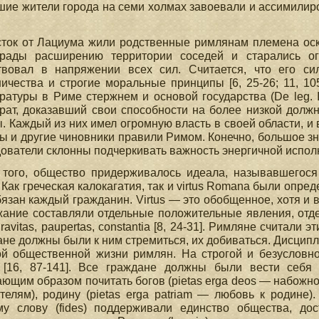
ие жители города на семи холмах завоевали и ассимилиро
ток от Лациума жили родственные римлянам племена осков
рады расширению территории соседей и старались огр
твовал в напряжении всех сил. Считается, что его си
ичества и строгие моральные принципы [6, 25-26; 11, 10
ратуры в Риме стержнем и основой государства (De leg. I
рат, доказавший свои способности на более низкой долж
. Каждый из них имел огромную власть в своей области, и 
ы и другие чиновники правили Римом. Конечно, большое зн
ователи склонны подчеркивать важность энергичной испол
 того, общество придерживалось идеала, называвшегося 
 Как греческая калокагатия, так и virtus Romana были опр
язан каждый гражданин. Virtus — это обобщенное, хотя и
ание составляли отдельные положительные явления, отдельны
 gravitas, paupertas, constantia [8, 24-31]. Римляне считали
не должны были к ним стремиться, их добиваться. Дисципли
й общественной жизни римлян. На строгой и безусловной
 [16, 87-141]. Все граждане должны были вести себя к
ющим образом почитать богов (pietas erga deos — набожнос
телям), родину (pietas erga patriam — любовь к родине
у слову (fides) поддерживали единство общества, дост