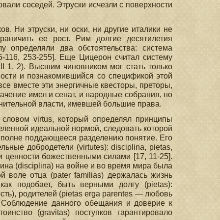
вали соседей. Этруски исчезли с поверхности
. Ни этруски, ни оски, ни другие италики не
аничить ее рост. Рим долгие десятилетия
лу определяли два обстоятельства: система
5-116, 253-255]. Еще Цицерон считал систему
II 1, 2). Высшим чиновником мог стать только
ности и познакомившийся со спецификой этой
все вместе эти энергичные квесторы, преторы,
ачение имел и сенат, и народные собрания, но
нительной власти, имевшей большие права.
словом virtus, который определял принципы
еделенной идеальной нормой, следовать которой
 вполне поддающееся разделению понятие. Его
е добродетели (virtutes): disciplina, pietas,
 эти ценности божественными силами [17, 11-25].
на (disciplina) на войне и во время мира была
 воле отца (pater familias) держалась жизнь
ак подобает, быть верными долгу (pietas):
ть), родителей (pietas erga parentes — любовь
). Соблюдение данного обещания и доверие к
оинство (gravitas) поступков гарантировало