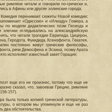
ные римляне читали и говорили по-гречески и,
лись в Афины или другие эллинские города.
в. Комедия перенимает сюжеты Новой комедии;
напоминает «Одиссею» и «Илиаду» Гомера, а
ны по модели дидактических поэм Гесиода и
и элегики оглядывались на александрийскую
ять, что читали трагедии Еврипида. Цицерон,
на, Геродота, Фукидида, Ксенофонта, Гекатея,
млян постоянно живут греческие философы,
фонта, речи Демосфена и Эсхина, поэму Арата
вято исполняют известный завет Горация:
 поэт еще его не произнес, потому что еще не
бразно сказал, что, завоевав Грецию, римляне
156-157).
а была только копией греческой литературы,
атуры, о котором мы упомянули и еще не раз
ь два обстоятельства.