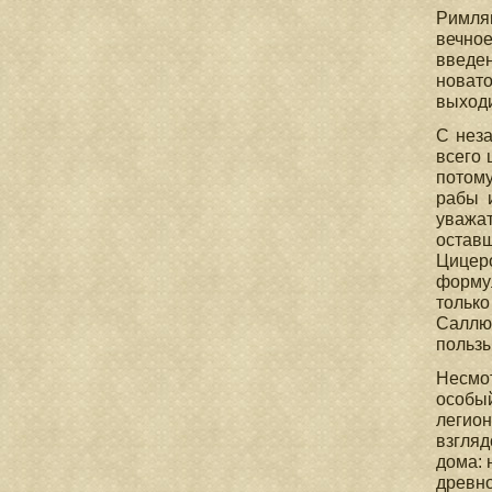
Римля
вечно
введен
новато
выходи
C неза
всего 
потому
рабы 
уважат
оставш
Цицеро
формул
только
Саллюс
пользы 
Несмот
особый
легио
взгляд
дома: 
древно