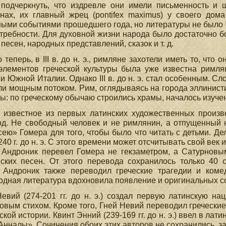
 подчеркнуть, что издревле они имели письменность и
инах, их главный жрец (pontifex maximus) у своего дом
ыми событиями прошедшего года, но литературы не было ок
требности. Для духовной жизни народа было достаточно б
 песен, народных представлений, сказок и т. д.
 теперь, в III в. до н. э., римляне захотели иметь то, что
элементов греческой культуры была уже известна римлян
и Южной Италии. Однако III в. до н. э. стал особенным. С
и мощным потоком. Рим, оглядываясь на города эллинистич
ы: по греческому обычаю строились храмы, началось изучен
 известное из первых латинских художественных произв
д. Не свободный человек и не римлянин, а отпущенный 
ею» Гомера для того, чтобы было что читать с детьми. Де
240 г. до н. э. С этого времени может отсчитывать свой ве
Андроник перевел Гомера не гекзаметром, а Сатурновым 
ских песен. От этого перевода сохранилось только 40 
 Андроник также переводил греческие трагедии и коме
дная литература вдохновила появление и оригинальных с
евий (274-201 гг. до н. э.) создал первую латинскую н
овым стихом. Кроме того, Гней Невий переводил гречески
ской истории. Квинт Энний (239-169 гг. до н. э.) ввел в ла
Анналы». Сочинения обоих этих авторов не сохранились, 