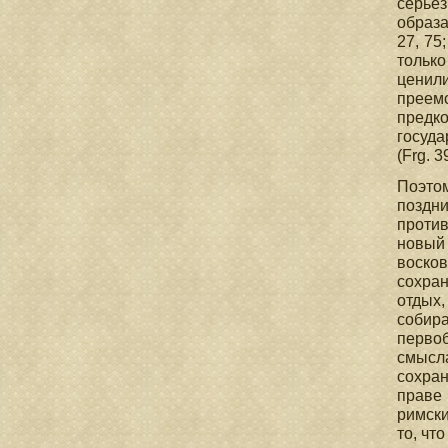
серьез
образа
27, 75;
только
ценил
преемс
предко
госуда
(Frg. 3
Поэто
поздни
против
новый 
восков
сохран
отдых,
собира
перво
смысл
сохран
праве 
римски
то, чт