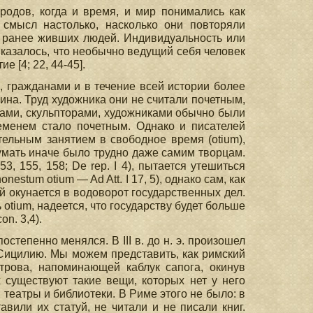
одов, когда и время, и мир понимались как
 смысл настолько, насколько они повторяли
и ранее живших людей. Индивидуальность или
казалось, что необычно ведущий себя человек
 [4; 22, 44-45].
 гражданами и в течение всей истории более
ина. Труд художника они не считали почетным,
рами, скульпторами, художниками обычно были
еменем стало почетным. Однако и писателей
тельным занятием в свободное время (otium),
 Думать иначе было трудно даже самим творцам.
53, 155, 158; De rep. Ι 4), пытается утешиться
nestum otium — Ad Att. I 17, 5), однако сам, как
ой окунается в водоворот государственных дел.
otium, надеется, что государству будет больше
on. 3,4).
степенно менялся. В III в. до н. э. произошел
Сицилию. Мы можем представить, как римский
трова, напоминающей каблук сапога, окинув
х существуют такие вещи, которых нет у него
театры и библиотеки. В Риме этого не было: в
вили их статуй, не читали и не писали книг.