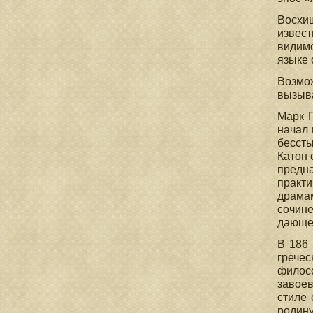
Восхи
извес
видим
языке 
Возмож
вызыва
Марк П
начал 
бессты
Катон 
предн
практи
драма
сочине
дающе
В 186 
гречес
филос
завоев
стиле 
родину