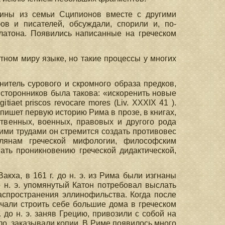
чины из семьи Сципионов вместе с другими
ов и писателей, обсуждали, спорили и, по-
латона. Появились написанные на греческом
тном миру языке, но такие процессы у многих
анитель сурового и скромного образа предков,
 сторонников была такова: «искоренить новые
tiaet priscos revocare mores (Liv. XXXIX 41 ).
 пишет первую историю Рима в прозе, в книгах,
твенных, военных, правовых и другого рода
ими трудами он стремится создать противовес
янам греческой мифологии, философским
ать проникновению греческой дидактической,
Вакха, в 161 г. до н. э. из Рима были изгнаны
о н. э. упомянутый Катон потребовал выслать
спространения эллинофильства. Когда после
чали строить себе большие дома в греческом
 до н. э. заняв Грецию, привозили с собой на
тало, заказывали копии. В Риме появилось много