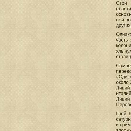
Стоит
пласт
основн
ней по
других
Однако
часть 
колони
хлынул
столиц
Самое
перево
«Одисс
около 
Ливий 
италий
Ливии
Перево
Гней Н
сатурн
из рим
эпос «