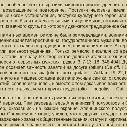
не особенно четко выразили мировосприятие древних нар
е возвращение и повторение. Поступки человека имели
ные богом установления, поступки культурного героя ил
рство не были ни желательными, ни ценимыми, потому что 
т из вечного круга, по которому движется традиционное бытие
памятных времен римляне были земледельцами, воинами,
ценили занятия крестьянина, государственного мужа или во
 что он казался нетрадиционным, пришедшим извне. Акте
или вольноотпущенники. Только ремесло писателя со вр
ь стали не сразу. Их творчество долго считалось незначи
ееся от серьезных мужских трудов [3, 7-13: 18, 348-404].
н осознает важность занятий на досуге (otium) (De off. Ι 1
ой почетного отдыха (otium cum dignitate — Ad fam. I 9, 22; ho
 ничто не мешает, оставив все папирусные свитки, с голов
тий, словно извиняясь, и вместе с тем доказывая важность 
от его отдыха, чем от других трудов (otio — negotiis — Cat. c
ря на консервативность римлян их образ жизни, конечно, по
 перелом. Рим завоевал весь Апеннинский полуостров и 
нер, оказавшись на южной окраине Апеннинского полуос
ом Средиземное море, увидел, что в других государства
нарядные храмы и общественные здания, статуи и картины, 
сти римляне чаще всего почитали богов у алтарей, не ста