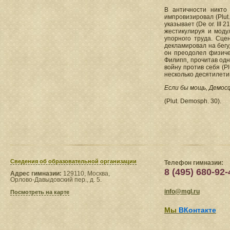
В античности никто
импровизировал (Plut.
указывает (De or. III
жестикулируя и модул
упорного труда. Сцен
декламировал на бегу
он преодолел физиче
Филипп, прочитав одн
войну против себя (P
несколько десятилети
Если бы мощь, Демосф
(Plut. Demosph. 30).
Сведения​ об образовательной организации
Телефон гимназии:
8 (495) 680-92-
Адрес гимназии:
129110, Москва,
Орлово-Давыдовский пер., д. 5.
info@mgl.ru
Посмотреть на карте
Мы
ВКонтакте