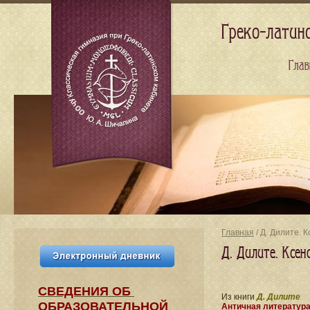
Греко-латин
Глав
Главная
/ Д. Дилите. 
Д. Дилите. Ксе
СВЕДЕНИЯ​ ОБ
Из книги
Д. Дилите
ОБРАЗОВАТЕЛЬНОЙ
Античная литератур