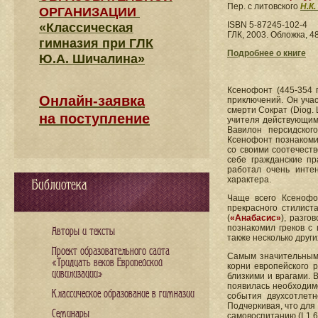
Пер. с литовского
Н.К
ОРГАНИЗАЦИИ
ISBN 5-87245-102-4
«Классическая
ГЛК, 2003. Обложка, 48
гимназия при ГЛК
Подробнее о книге
Ю.А. Шичалина»
Ксенофонт (445-354 г
Онлайн-заявка
приключений. Он учас
смерти Сократ (Diog.
на поступление
учителя действующим 
Вавилон персидског
Ксенофонт познакоми
со своими соотечест
себе гражданские п
работал очень интен
характера.
Библиотека
Чаще всего Ксенофо
прекрасного стилист
(
«Анабасис»
), разго
познакомил греков с
Авторы и тексты
также несколько друг
Проект образовательного сайта
Самым значительным
«Тридцать веков Европейской
корни европейского 
цивилизации»
близкими и врагами. 
появилась необходимо
Классическое образование в гимназии
события двухсотлетн
Подчеркивая, что для
Семинары
самовоспитанию (I 1,