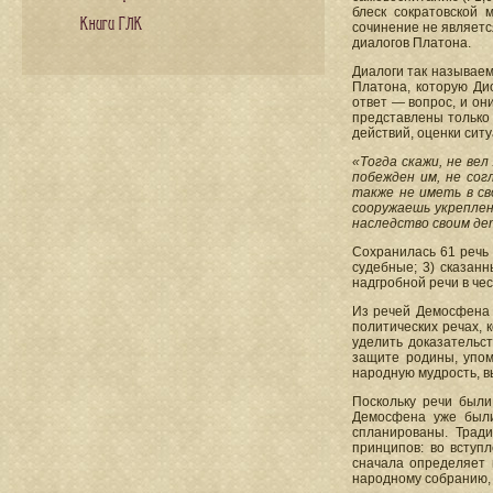
блеск сократовской 
Книги ГЛК
сочинение не являетс
диалогов Платона.
Диалоги так называем
Платона, которую Ди
ответ — вопрос, и он
представлены только 
действий, оценки сит
«Тогда скажи, не ве
побежден им, не сог
также не иметь в св
сооружаешь укреплен
наследство своим де
Сохранилась 61 речь 
судебные; 3) сказан
надгробной речи в че
Из речей Демосфена в
политических речах, 
уделить доказательст
защите родины, упом
народную мудрость, в
Поскольку речи были
Демосфена уже были
спланированы. Трад
принципов: во вступ
сначала определяет 
народному собранию, 