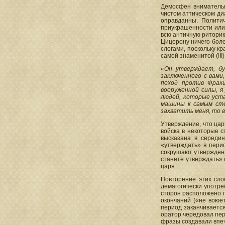
Демосфен внимательн
чистом аттическом ди
оправданны. Полити
приукрашенности или 
всю античную риторик
Цицерону ничего боле
слогами, поскольку к
самой знаменитой (II
«Он утверждает, бу
заключенного с вами
поход против Фраки
вооруженной силы, я
людей, которые уст
машины к самым сте
захватить меня, то в
Утверждение, что цар
войска в некоторые с
высказана в середи
«утверждать» в пери
сокрушают утверждени
станете утверждать» 
царя.
Повторение этих сло
демагогически употре
сторон расположено п
окончаний («не воюе
период заканчивается
оратор чередовал пер
фразы создавали впе