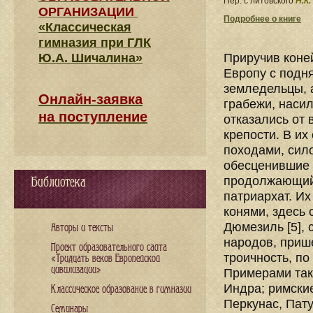
Пер. с литовского
Н.К
ОРГАНИЗАЦИИ
Подробнее о книге
«Классическая
гимназия при ГЛК
Ю.А. Шичалина»
Приручив коне
Европу с подн
земледельцы, 
Онлайн-заявка
грабежи, насил
на поступление
отказались от 
крепости. В и
походами, сил
обесценившие
продолжающийс
Библиотека
патриархат. Их
конями, здесь 
Дюмезиль [5],
Авторы и тексты
народов, прише
Проект образовательного сайта
троичность, по
«Тридцать веков Европейской
цивилизации»
Примерами таки
Индра; римские
Классическое образование в гимназии
Перкунас, Пату
Семинары