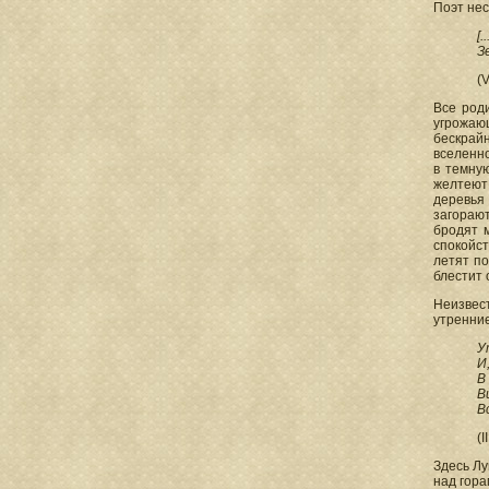
Поэт нес
[
З
(
Все роди
угрожаю
бескрай
вселенно
в темную
желтеют
деревья 
загорают
бродят 
спокойст
летят по
блестит 
Неизвест
утренние
У
И
В
В
В
(
Здесь Лу
над гора