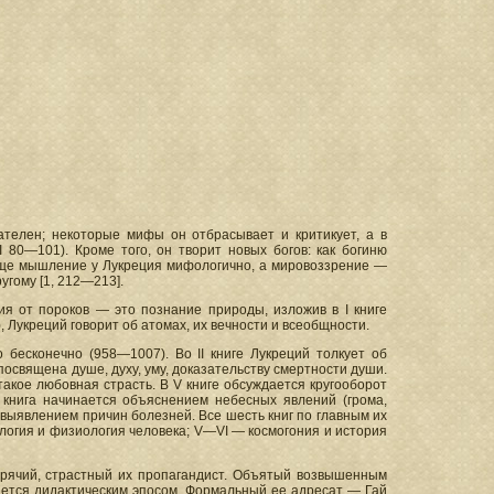
ателен; некоторые мифы он отбрасывает и критикует, а в
 80—101). Кроме того, он творит новых богов: как богиню
ообще мышление у Лукреция мифологично, а мировоззрение —
угому [1, 212—213].
ия от пороков — это познание природы, изложив в I книге
, Лукреций говорит об атомах, их вечности и всеобщности.
 бесконечно (958—1007). Во II книге Лукреций толкует об
а посвящена душе, духу, уму, доказательству смертности души.
такое любовная страсть. В V книге обсуждается кругооборот
I книга начинается объяснением небесных явлений (грома,
 выявлением причин болезней. Все шесть книг по главным их
хология и физиология человека; V—VI — космогония и история
горячий, страстный их пропагандист. Объятый возвышенным
итается дидактическим эпосом. Формальный ее адресат — Гай