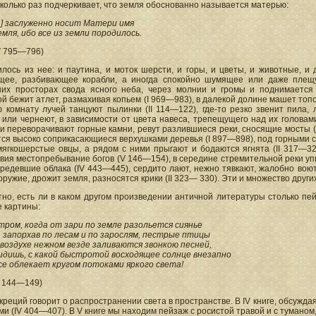
колько раз подчеркивает, что земля обоснованно называется матерью:
...] заслуженно носит Матери имя
емля, ибо все из земли породилось.
V 795—796)
лось из нее: и паутина, и моток шерсти, и горы, и цветы, и животные, и 
щее, разбивающее корабли, а иногда спокойно шумящее или даже плещу
них просторах свода ясного неба, через молнии и громы и поднимаетс
й бежит атлет, размахивая копьем (I 969—983), в далекой долине машет топ
 комнату лучей танцуют пылинки (II 114—122), где-то резко звенит пила,
 или чернеют, в зависимости от цвета навеса, трепещущего над их головам
и переворачивают горные камни, ревут разлившиеся реки, сносящие мосты (
ся высоко соприкасающиеся верхушками деревья (I 897—898), под горными 
мягкошерстые овцы, а рядом с ними прыгают и бодаются ягнята (II 317—32
вия местопребывание богов (V 146—154), в середине стремительной реки уп
редевшие облака (IV 443—445), сердито лают, нежно тявкают, жалобно воют
оружие, дрожит земля, разносятся крики (II 323— 330). Эти и множество друг
но, есть ли в каком другом произведении античной литературы столько пей
 картины:
тром, когда от зари по земле разольется сиянье
, запорхав по лесам и по зарослям, пестрые птицы
 воздухе нежном везде заливаются звонкою песней,
идишь, с какой быстротой восходящее солнце внезапно
се облекает кругом потоками яркого света!
ΙΙ 144—149)
креций говорит о распространении света в пространстве. В IV книге, обсужда
ми (IV 404—407). В V книге мы находим пейзаж с росистой травой и с тумано