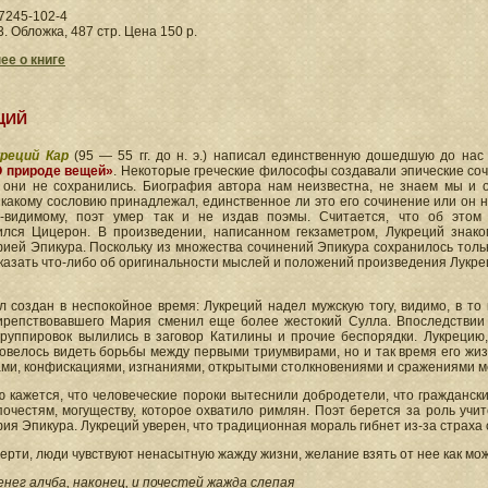
7245-102-4
3. Обложка, 487 стр. Цена 150 р.
ее о книге
ЦИЙ
реций Кар
(95 — 55 гг. до н. э.) написал единственную дошедшую до на
О природе вещей»
. Некоторые греческие философы создавали эпические соч
о они не сохранились. Биография автора нам неизвестна, не знаем мы и 
 какому сословию принадлежал, единственное ли это его сочинение или он н
-видимому, поэт умер так и не издав поэмы. Считается, что об этом 
ился Цицерон. В произведении, написанном гекзаметром, Лукреций знак
ей Эпикура. Поскольку из множества сочинений Эпикура сохранилось тольк
казать что-либо об оригинальности мыслей и положений произведения Лукрец
 создан в неспокойное время: Лукреций надел мужскую тогу, видимо, в то в
ирепствовавшего Мария сменил еще более жестокий Сулла. Впоследствии
группировок вылились в заговор Катилины и прочие беспорядки. Лукрецию,
овелось видеть борьбы между первыми триумвирами, но и так время его жи
ми, конфискациями, изгнаниями, открытыми столкновениями и сражениями м
 кажется, что человеческие пороки вытеснили добродетели, что гражданск
почестям, могуществу, которое охватило римлян. Поэт берется за роль учи
я Эпикура. Лукреций уверен, что традиционная мораль гибнет из-за страха 
ерти, люди чувствуют ненасытную жажду жизни, желание взять от нее как мо
енег алчба, наконец, и почестей жажда слепая