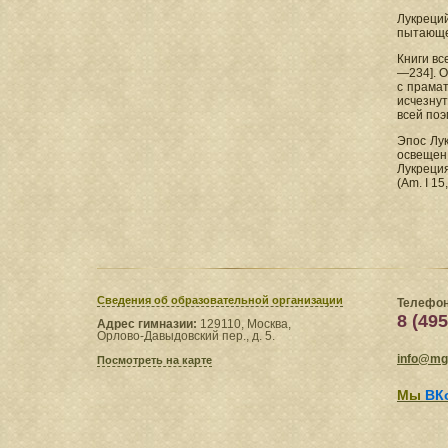
Лукреци
пытающег
Книги вс
—234]. О
с прамат
исчезнут
всей поэ
Эпос Лу
освещен 
Лукреция
(Аm. I 15
Сведения​ об образовательной организации
Телефон
8 (495
Адрес гимназии:
129110, Москва,
Орлово-Давыдовский пер., д. 5.
info@mgl
Посмотреть на карте
Мы
ВК