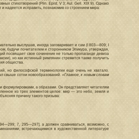
х стихотворений (Plin. Epist. V 3; Aul. Gell. XIX 9). Однако
т и надеется исправить, познакомив со строением мира:
ательно выслушав, иногда заговаривает и сам (I 803—809; I
зом, будучи почитателем и сторонником Эпикура, утверждая,
еций посвящает свое сочинение не только пропаганде девиза
ксии), но как истинный римлянин стремится также получить
ния общества.
ий, но философской терминологии еще очень не хватало.
ал свыше сотни новообразований.
«Главное, к новым словам
ми формулировками, а образами. Он представляет читателям
авленное из трех элементов целое: мир — это небо, земля и
объясняя причину такого призыва:
94—299; 7, 295—297], a должен сравниваться, возможно, с
минаниями, встречающимися в художественной литературе