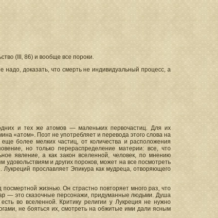
тво (III, 86) и вообще все пороки.
е надо, доказать, что смерть не индивидуальный процесс, а
 одних и тех же атомов — маленьких первочастиц. Для их
мина «атом». Поэт не употребляет и перевода этого слова на
 еще более мелких частиц, от количества и расположения
овение, но только перераспределение материи: все, что
ьное явление, а как закон вселенной, человек, по мнению
ым удовольствиям и других пороков, может на все посмотреть
е. Лукреций прославляет Эпикура как мудреца, отворяющего
посмертной жизнью. Он страстно повторяет много раз, что
ртар — это сказочные персонажи, придуманные людьми. Душа
 есть во вселенной. Критику религии у Лукреция не нужно
огами, не бояться их, смотреть на обжитые ими дали ясным