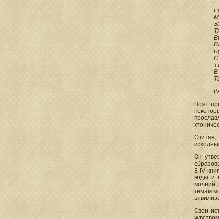
Е
М
З
Т
В
В
Б
С
Т
В
Т
(
Поэт пр
некотор
прославл
хтониче
Считая,
исходные
Он утве
образова
В IV кни
воды и 
молний, 
темам мо
цивилиз
Свои ис
чувством