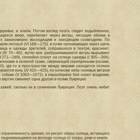
деревья, и хлеба. Потом взгляд поэта гладит вздыбленное,
щееся море, перебегает через ветры, несущие облака в
я к закономерно восходящим и заходящим созвездиям. По
ором лесоруб (VI 169—170), в пучке проникающих через щель
 лица и одежды зрителей, собравшихся в театре, краснеют,
и (IV 75—80), жутко воя, разбушевавшиеся ветры вырывают
I 271—289), спокойно сохнут на солнце одежды (I 305—306),
склонами в зеленой траве, сверкающей серебряными росами,
0), где-то в пространстве между мирами находится полное
ирается конь (IV 420—425), по ночному небу гонимые ветром
 собаки (V 1063—1072), в неразберихе боя снуют всадники,
их картин сменяют одна другую в поэме Лукреция.
зажей, сколько их в сочинении Лукреция. Поэт очень любит
я ограниченность зрения, он рисует образ солнца, встающего
м, поднимающимся на восходе солнца от озера, реки и земли.