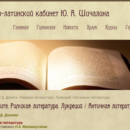
о-латинский кабинет Ю. А. Шичалина
Главная
Гимназия
Новости
Храм
Курсы
Га
/ Д. Дилите. Римская литература. Лукреций / Античная литература
лите. Римская литература. Лукреций / Античная литерат
Д. Дилите
я литература
итовского
Н.К. Малинаускене