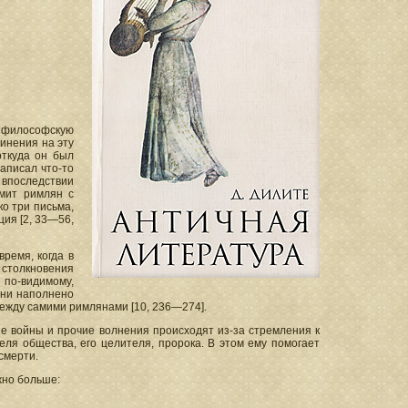
с философскую
инения на эту
откуда он был
аписал что-то
впоследствии
омит римлян с
о три письма,
ия [2, 33—56,
ремя, когда в
 столкновения
 по-видимому,
зни наполнено
ежду самими римлянами [10, 236—274].
ие войны и прочие волнения происходят из-за стремления к
теля общества, его целителя, пророка. В этом ему помогает
смерти.
жно больше: