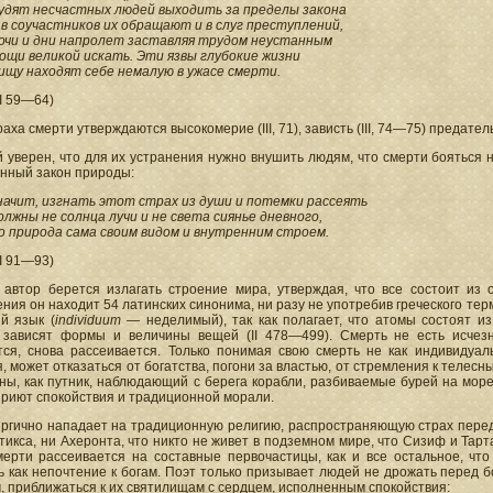
удят несчастных людей выходить за пределы закона
 в соучастников их обращают и в слуг преступлений,
очи и дни напролет заставляя трудом неустанным
ощи великой искать. Эти язвы глубокие жизни
ищу находят себе немалую в ужасе смерти.
II 59—64)
раха смерти утверждаются высокомерие (III, 71), зависть (III, 74—75) предательс
 уверен, что для их устранения нужно внушить людям, что смерти бояться н
енный закон природы:
начит, изгнать этот страх из души и потемки рассеять
олжны не солнца лучи и не света сиянье дневного,
о природа сама своим видом и внутренним строем.
II 91—93)
 автор берется излагать строение мира, утверждая, что все состоит из
ния он находит 54 латинских синонима, ни разу не употребив греческого тер
й язык (
individuum
— неделимый), так как полагает, что атомы состоят из
 зависят формы и величины вещей (II 478—499). Смерть не есть исчезн
тся, снова рассеивается. Только понимая свою смерть не как индивидуал
, может отказаться от богатства, погони за властью, от стремления к телесн
ны, как путник, наблюдающий с берега корабли, разбиваемые бурей на мор
приют спокойствия и традиционной морали.
ергично нападает на традиционную религию, распространяющую страх перед 
тикса, ни Ахеронта, что никто не живет в подземном мире, что Сизиф и Та
мерти рассеивается на составные первочастицы, как и все остальное, что
 как непочтение к богам. Поэт только призывает людей не дрожать перед б
, приближаться к их святилищам с сердцем, исполненным спокойствия: