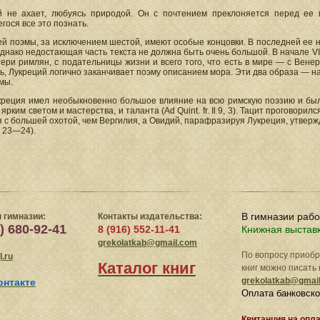
й не ахает, любуясь природой. Он с почтением преклоняется перед ее в
ося все это познать.
ей поэмы, за исключением шестой, имеют особые концовки. В последней ее не
днако недостающая часть текста не должна быть очень большой. В начале VI к
ери римлян, с подательницы жизни и всего того, что есть в мире — с Вене
ь, Лукреций логично заканчивает поэму описанием мора. Эти два образа — н
мы.
креция имел необыкновенно большое влияние на всю римскую поэзию и был
ярким светом и мастерства, и таланта (Ad Quint. fr. Il 9, 3). Тацит проговорил
 с большей охотой, чем Вергилия, а Овидий, парафразируя Лукреция, утвержд
, 23—24).
В гимназии раб
 гимназии:
Контакты издательства:
) 680-92-41
8 (916) 552-11-41
Книжная выстав
grekolatkab@gmail.com
По вопросу приоб
.ru
Каталог книг
книг можно писать 
grekolatkab@gmai
онтакте
Оплата банковско
Квитанция на опл