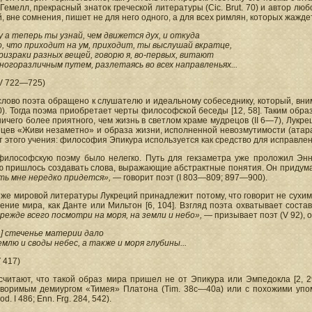
емелл, прекрасный знаток греческой литературы (Cic. Brut. 70) и автор любовны
, вне сомнения, пишет не для него одного, а для всех римлян, которых жажде
у а теперь ты узнай, чем движется дух, и откуда
о, что приходит на ум, приходит, ты выслушай вкратце,
ризраки разных вещей, говорю я, во-первых, витают
ногоразличным путем, разлетаясь во всех направленьях...
IV 722—725)
лово поэта обращено к слушателю и идеальному собеседнику, который, вним
. Тогда поэма приобретает черты философской беседы [12, 58]. Таким обра
ничего более приятного, чем жизнь в светлом храме мудрецов (II 6—7), Лукр
цев «Живи незаметно» и образа жизни, исполненной невозмутимости (атара
т этого учения: философия Эпикура используется как средство для исправле
философскую поэму было нелегко. Путь для гекзаметра уже проложил Энн
ю пришлось создавать слова, выражающие абстрактные понятия. Он придум
ть мне нередко придется»,
— говорит поэт (I 803—809; 897—900).
же мировой литературы Лукреций принадлежит потому, что говорит не сухи
ение мира, как Данте или Мильтон [6, 104]. Взгляд поэта охватывает сост
режде всего посмотри на моря, на земли и небо»,
— призывает поэт (V 92), 
...] стеченье материи дало
емлю и своды небес, а также и моря глубины...
V 417)
считают, что такой образ мира пришел не от Эпикура или Эмпедокла [2, 2
творимым демиургом «Тимея» Платона (Tim. 38с—40а) или с похожими упо
od. Ι 486; Enn. Frg. 284, 542).