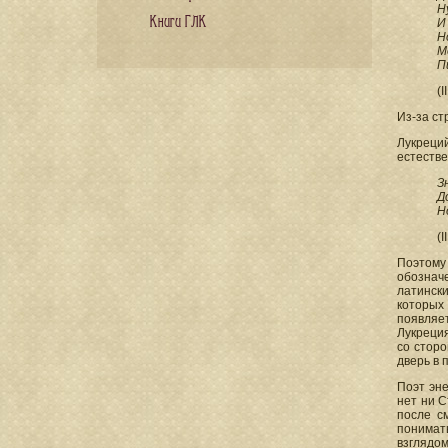
Н
Книги ГЛК
И
Н
М
П
(I
Из-за ст
Лукреций
естеств
З
Д
Н
(I
Поэтому
обозначе
латински
которых
появляе
Лукреция
со сторо
дверь в 
Поэт эн
нет ни С
после с
понимать
взглядом