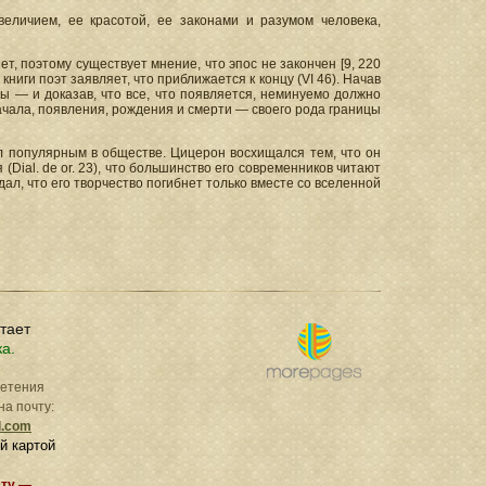
еличием, ее красотой, ее законами и разумом человека,
т, поэтому существует мнение, что эпос не закончен [9, 220
ниги поэт заявляет, что приближается к концу (VI 46). Начав
ры — и доказав, что все, что появляется, неминуемо должно
ачала, появления, рождения и смерти — своего рода границы
 популярным в обществе. Цицерон восхищался тем, что он
ся (Dial. de or. 23), что большинство его современников читают
ал, что его творчество погибнет только вместе со вселенной
отает
ка.
ретения
на почту:
l.com
й картой
ату —