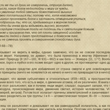
сли же ты из души не извергнешь, отринув далеко,
ысли, какие богов недостойны и миру их чужды,
а умаленье тобой святыни божественной вышних
яжко поплатишься ты; потому что, хотя невозможно
ышних прогневать богов и заставить отмщеньем упиться,
ообразишь ты, что их, пребывающих в мирном покое,
удто бы гнева валы вздымаясь высоко, волнуют;
 сердцем спокойным тогда не пойдешь ты к святилищам божьим,
акже и призраков тех, что от плоти священной исходят
 мысли людей и дают представленье о божеском лике,
ы не сумеешь принять в совершенном спокойствии духа.
VI 68—78)
изывает не верить в мифы, однако замечено, что он не совсем последов
ые верит. Например, он думает, что была принесена в жертву Ифигения (Ι
яет Природу (II 167—181; III 931—962) и как бога — Эпикура [11, 177]. В
ское,
logos
и
mythos
в его поэме входят одно в другое, не противоречат одно др
 что лучшее средство для избавления от страха смерти и для освобожден
 принципы (ничто не появляется из ничего и ничто не превращается в ничто)
рждает, что время субъективно и относительно (459—463), a пространство
нии всего того, что есть в мире, о движении атомов, об их различиях. III книг
ге поэт разъясняет, как и почему люди видят, слышат, ощущают запахи, что 
воздуха, происхождение мира, движение светил, история человечества. V
вихрей, ветров). Потом поэт излагает причины землетрясений и заканчивает
жно разделить на три группы: I и II — атомистическая теория; III—IV — пси
ации.
тины он разъясняет и доказывает не как равнодушный излагатель, а как 
, он говорит торжественно, как учитель или пророк. Поэтому его поэма сч