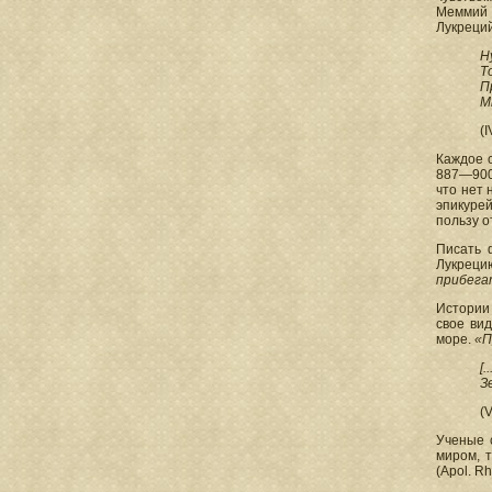
Меммий Г
Лукреций
Н
Т
П
М
(
Каждое с
887—900)
что нет 
эпикурей
пользу о
Писать 
Лукреци
прибега
Истории 
свое вид
море.
«П
[
З
(
Ученые 
миром, 
(Apol. Rh