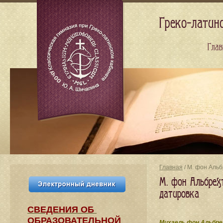
Греко-латин
Глав
Главная
/ М. фон Альб
М. фон Альбрехт
датировка
СВЕДЕНИЯ​ ОБ
ОБРАЗОВАТЕЛЬНОЙ
Михаель фон Альбре