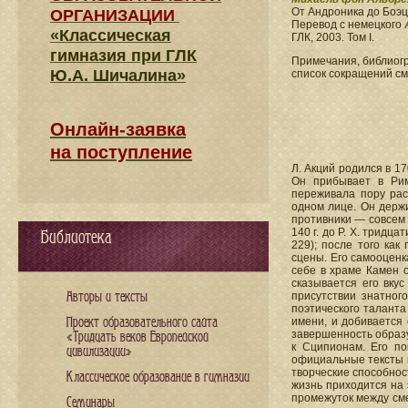
От Андроника до Боэц
ОРГАНИЗАЦИИ
Перевод с немецкого
«Классическая
ГЛК, 2003. Том I.
гимназия при ГЛК
Примечания, библиогр
Ю.А. Шичалина»
список сокращений см
Онлайн-заявка
на поступление
Л. Акций родился в 170
Он прибывает в Рим
переживала пору рас
одном лице. Он держи
противники — совсем не
140 г. до Р. X. тридц
Библиотека
229); после того как
сцены. Его самооценка
себе в храме Камен о
сказывается его вкус
Авторы и тексты
присутствии знатног
поэтического таланта 
Проект образовательного сайта
имени, и добивается е
завершенность образу
«Тридцать веков Европейской
к Сципионам. Его п
цивилизации»
официальные тексты к
творческие способност
Классическое образование в гимназии
жизнь приходится на э
промежуток между смер
Семинары