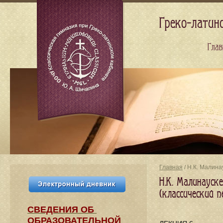
Греко-латин
Глав
Главная
/ Н.К. Малина
Н.К. Малинауске
(классический п
СВЕДЕНИЯ​ ОБ
ОБРАЗОВАТЕЛЬНОЙ