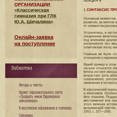
ЛЕКЦИЯ 6
ОРГАНИЗАЦИИ
«Классическая
1
СИНТАКСИС ПР
гимназия при ГЛК
Основным моментом, 
Ю.А. Шичалина»
развитие, во многом 
от элементов разгово
Устранялись, в частн
Онлайн-заявка
соединение винительн
под влиянием диалек
на поступление
exclamationis
без вво
плавтовскую эпоху, к
Главным же было соз
отношения к окружающ
Яркий пример в это
Библиотека
латыни относится об
femina est нет женщи
возрастает роль
abla
comparationis,
употреб
оживление в литерату
Авторы и тексты
В классический перио
Проект образовательного сайта
и аблативом. Особен
«Тридцать веков Европейской
flere плакать.
Поддерж
цивилизации»
местоимения или пр
этого явления истори
Классическое образование в гимназии
вызывающий чувство, 
1953, с. 207—208).
Семинары