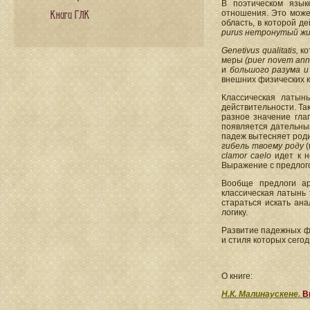
В поэтическом язык
отношения. Это мож
Книги ГЛК
область, в которой д
purus нетронутый жи
Genetivus qualitatis,
ко
меры
(puer novem an
и
большого разума и
внешних физических 
Классическая латын
действительности. Так
разное значение гла
появляется дательны
падеж вытесняет родит
гибель твоему роду
(
clamor caelo
идет к 
Выражение с предлого
Вообще предлоги ар
классическая латынь
стараться искать ан
логику.
Развитие падежных фу
и стиля которых сего
О книге:
Н.К. Малинаускене.
В