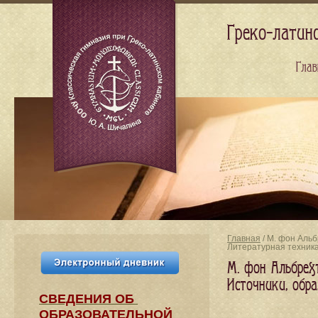
Греко-латин
Глав
Главная
/ М. фон Альб
Литературная техник
М. фон Альбрехт
Источники, обр
СВЕДЕНИЯ​ ОБ
ОБРАЗОВАТЕЛЬНОЙ