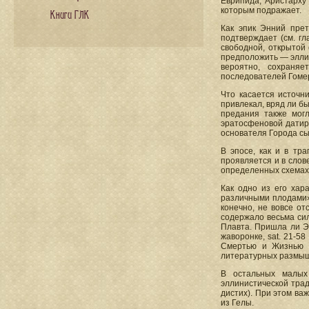
Еврипида, Аристарху 
которым подражает.
Книги ГЛК
Как эпик Энний прет
подтверждает (см. гл
свободной, открытой 
предположить — эллин
вероятно, сохраня
последователей Гоме
Что касается источн
привлекал, вряд ли б
предания также могл
эратосфеновой датиро
основателя Города сы
В эпосе, как и в тр
проявляется и в слов
определенных схемах а
Как одно из его хар
различными плодами»)
конечно, не вовсе отс
содержало весьма сил
Плавта. Пришла ли Эн
жаворонке, sat. 21-58
Смертью и Жизнью (
литературных размышл
В остальных малых 
эллинистической трад
дистих). При этом ва
из Гелы.