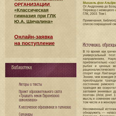
Михаель фон Альбре
ОРГАНИЗАЦИИ
От Андроника до Боэц
«Классическая
Перевод с немецкого
ГЛК, 2003. Том I.
гимназия при ГЛК
Примечания, библиогр
Ю.А. Шичалина»
список сокращений см
Онлайн-заявка
на поступление
Источники, образц
В то время как греч
универсальный поэ
направлениях. Нар
приблизительно «заст
рыбах и ценных мо
Библиотека
рационалистическог
спорит еще Лактанци
Эннию, чем комедия (м
преобладали трагед
Авторы и тексты
состоянию римского
трагедия же осиротел
Проект образовательного сайта
заглавия энниевых д
поэтов» (Arist. poet
«Тридцать веков Европейской
мысль и сомнение овл
цивилизации»
том числе и в женску
Классическое образование в гимназии
Несомненный источни
обнаружить — «класс
Семинары