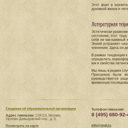
Этот факт в значите
духовной жизни и лит
Литературная техн
Эстетически уравнове
состоянии; этот труд
себя не как наивный 
Энний устраняет «изл
членению. Здесь он де
В рамках тенденции к
определить переоформ
как и свойства латинс
Мы лишь в редких слу
Присциана была во
руководствуется рац
временную последоват
Сведения​ об образовательной организации
Телефон гимназии:
8 (495) 680-92-
Адрес гимназии:
129110, Москва,
Орлово-Давыдовский пер., д. 5.
info@mgl.ru
Посмотреть на карте