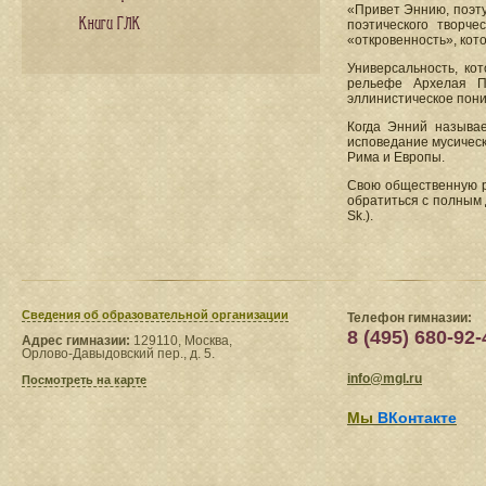
«Привет Эннию, поэту.
Книги ГЛК
поэтического творч
«откровенность», кото
Универсальность, ко
рельефе Архелая П
эллинистическое пони
Когда Энний называет
исповедание мусическ
Рима и Европы.
Свою общественную ро
обратиться с полным 
Sk.).
Сведения​ об образовательной организации
Телефон гимназии:
8 (495) 680-92-
Адрес гимназии:
129110, Москва,
Орлово-Давыдовский пер., д. 5.
info@mgl.ru
Посмотреть на карте
Мы
ВКонтакте