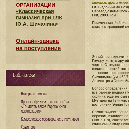
Михаель фон Альбре
ОРГАНИЗАЦИИ
От Андроника до Боэц
«Классическая
Перевод с немецкого
ГЛК, 2003. Том I.
гимназия при ГЛК
Примечания, библиогр
Ю.А. Шичалина»
список сокращений см
Онлайн-заявка
на поступление
Энний принадлежит к 
Гомеру, хотя, с друг
черты. Отождествлен
великогреческий контек
— новое воплощение
Библиотека
Симонидом (ум. 468/7 
Антипатра и Энния бы
Вопрос определения м
все ранние подражат
Авторы и тексты
схолии), еще не был г
Муз, шел на Геликон, 
Проект образовательного сайта
восприятии Энния Го
«Тридцать веков Европейской
цивилизации»
Самоотождествление
образом, излагает н
Классическое образование в гимназии
(Tim. 91 d), соответ
слишком на виду. Реш
Семинары