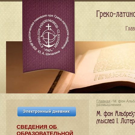
Греко-латин
Глав
Главная
/ М. фон Альб
размышления
М. фон Альбрехт
мыслей I. Лите
СВЕДЕНИЯ​ ОБ
ОБРАЗОВАТЕЛЬНОЙ