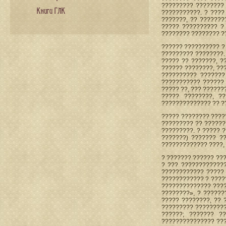
????????? ???????? 
Книги ГЛК
???????????. ? ????
???????, ?? ???????
????? ?????????? ? 
???????? ???????? ?
?????? ?????????? ?
????????? ????????.
????? ?? ???????, ?
?????? ????????, ??
?????????? ???????
??????????? ?????? 
????? ??, ??? ??????
????? ????????, ?
?????????????? ?? ?
????? ???????? ????
????????? ?? ??????
?????????. ? ????? 
???????) ??????? ?
????????????? ????,
? ??????? ?????? ???
? ??? ????????????
???????????? ????? 
???????????? ? ?????
?????????????? ????
????????», ? ??????
????? ????????, ?? 
????????? ?????????
??????; ??????? ?
??????????????? ???