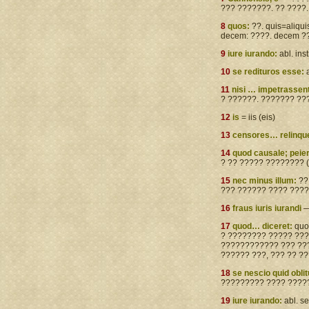
??? ???????. ?? ????.
8
quos:
??. quis=aliqu
decem: ????. decem ?
9
iure iurando:
abl. inst
10
se redituros esse:
11
nisi … impetrassen
? ??????. ??????? ????
12
is
= iis (eis)
13
censores… relinqu
14
quod causale; peie
? ?? ????? ???????? (
15
nec minus illum:
?? 
??? ?????? ???? ????
16
fraus iuris iurandi
—
17
quod… diceret:
quo
? ???????? ????? ??? 
???????????? ??? ???
?????? ???, ??? ?? ??
18
se nescio quid obli
????????? ???? ?????
19
iure iurando:
abl. s