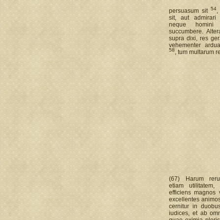
54
persuasum sit
,
sit, aut admirar
neque homini 
succumbere. Alter
supra dixi, res ge
vehementer ardua
58
, tum multarum r
(67) Harum rer
etiam utilitatem,
efficiens magnos 
excellentes animo
cernitur in duobu
iudices, et ab om