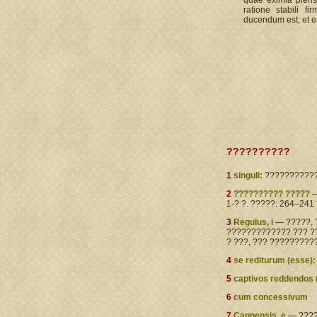
quae eximia pleri
ratione stabili f
ducendum est; et 
??????????
1
singuli:
???????????
2
?????????? ?????
—
1-? ?. ?????: 264–241 ?
3
Regulus, i
— ?????, 
????????????? ??? ??
? ???, ??? ?????????
4
se rediturum (esse):
5
captivos reddendos 
6
cum concessivum
7
Cannensis, e
— ?????