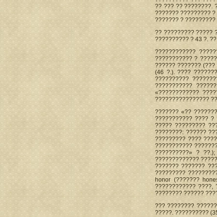
?? ??? ?? ????????.
??????? ????????? ?
??????? ? ?????????
?? ????????? ????? 
?????????? ? 43 ?. ??
???????????? ?????
??????????? ? ?????.
?????? ??????? (??? 
(46 ?.). ???? ?????
?????????? ???????
??????????? ??????
«???????????? ????
???????????????? ???
??????? «?? ???????
??????????? ???? ? 
????? ????????? ??
????????: ?????? ??
????????? ???? ????
??????????? ???????
??????????» ? ??.)
????????????? ?????
??????? ??????? ??
????????? ?????????
honor (??????? hon
???????????? ????, 
???????? ?????? ???
??? ???????? ??????
?????. ?????????? (3