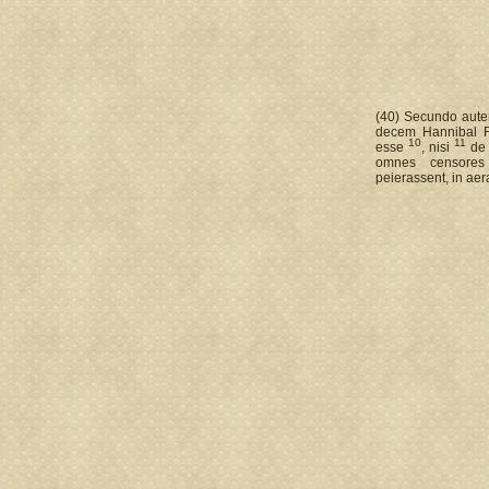
(40) Secundo aut
decem Hannibal R
10
11
esse
, nisi
de 
omnes censor
peierassent, in aera