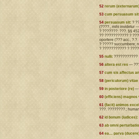
52
rerum (externarum)
53
cum persuasum sit
54
persuasum sit:
? ??
(????., mihi invidetur
? ???????: ???. §§ 452
?? ??????????? ? ???
oportere (??? acc., ?.
? ????? succumbere; nih
? ??????????? ? ???
55
nulli:
??????????? ? 
56
altera est res
— ???
57
cum sis affectus a
58
(periculorum) vitae
59
in posteriore (re)
— 
60
(efficiens) magnos 
61
(facit) animos exce
???. ????????.; huma
62
id bonum (iudices):
63
ab omni perturbati
64
ea… parva (ducere)