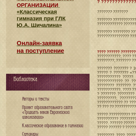
? ?????????????
ОРГАНИЗАЦИИ
«Классическая
??????? ???????
гимназия при ГЛК
??????? ???????????
???????????? ??????
Ю.А. Шичалина»
??????? ???????? ??
??????????????? ????
Онлайн-заявка
на поступление
???? ?????? ???????
???????????; ???? ?
????????; ??????? ??
??????? ??????? ? 10
????? ? ??????? «?
??????????? ?????.
Библиотека
???????????? ?? ??
???????? ??????? ?
???????????, ???? ?
? ??????? ???????? 
?????????, ???????
Авторы и тексты
???????????? ?? ???
?? ??? ?? ??????????
Проект образовательного сайта
«Тридцать веков Европейской
????? ?????????? ??
цивилизации»
?????????? ????????
?????. ?????? ????? 
Классическое образование в гимназии
????? ?????? ? ?????
Семинары
???????? ???? ????