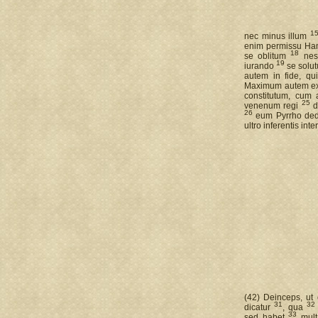
1
nec minus illum
enim permissu Hann
18
se oblitum
nesc
19
iurando
se solut
autem in fide, qu
Maximum autem exem
constitutum, cum
25
venenum regi
d
26
eum Pyrrho dedi
ultro inferentis int
(42) Deinceps, ut 
31
32
dicatur
, qua
33
sed habet
mult