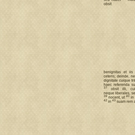
obsit
benignitas et iis
ceteris; deinde, n
dignitate cuique t
haec referenda su
37
obsit illi, 
neque liberales, se
39
40
nocent, ut
in
42
43
in
suam rem al