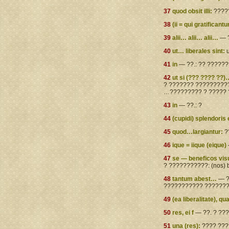
37
quod obsit illi:
?????
38
(ii = qui gratificantu
39
alii… alii… alii…
— ?
40
ut… liberales sint:
u
41
in
— ??.: ?? ??????
42
ut si (??? ???? ??
? ??????? ???????????
…????????? ? ????? ?
43
in
— ??.: ?
44
(cupidi) splendoris 
45
quod…largiantur:
?
46
ique = iique (eique)
47
se — beneficos visu
? ???????????: (nos) 
48
tantum abest…
— ?
??????????? ?????????
49
(ea liberalitate), q
50
res, ei f
— ??. ? ??
51
una (res):
???? ???