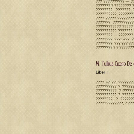
??? ?????????? — ?
??????? ? ???????? 
????????, ??????? 
??????????, ????????
???? ????? ?????????
??????? ??????????
???????????? ????? 
?????????? ??????? 
???????? — ??????? 
???????? ???: «?? ?
????????, ??? ??? ?
???????? ? ? ??????
M. Tullius Cicero De o
Liber I
???? I-? ??. ??????
?????????? ? ???????
?????????? ? ??????
?????????? ? ?????
????????. ? ??????
?????????????, ? ???