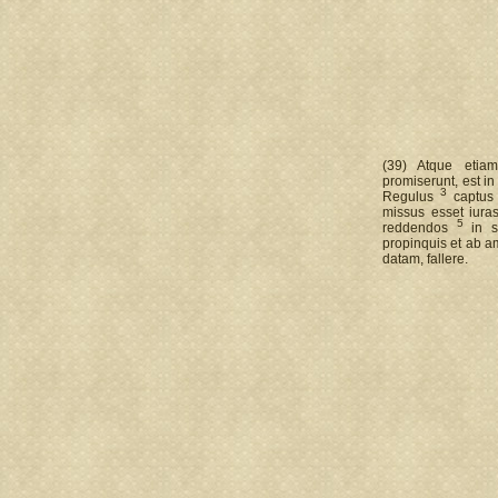
(39) Atque etia
promiserunt, est i
3
Regulus
captus 
missus esset iura
5
reddendos
in s
propinquis et ab am
datam, fallere.