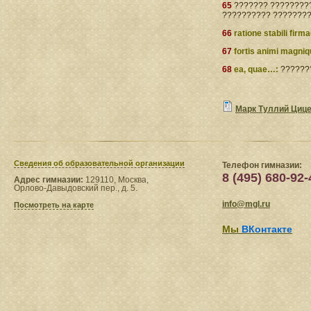
65
??????? ?????????
?????????? ????????
66
ratione stabili firm
67
fortis animi magni
68
ea, quae…:
???????
Марк Туллий Циц
Сведения​ об образовательной организации
Телефон гимназии:
8 (495) 680-92-
Адрес гимназии:
129110, Москва,
Орлово-Давыдовский пер., д. 5.
info@mgl.ru
Посмотреть на карте
Мы
ВКонтакте