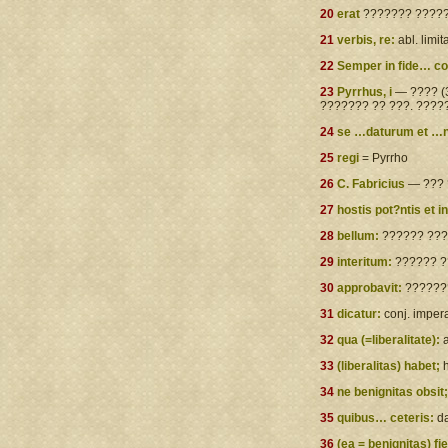
20
erat
??????? ?????
21
verbis, re:
abl. limit
22
Semper in fide… co
23
Pyrrhus, i
— ???? (
??????? ?? ???. ????
24
se …daturum et …
25
regi
= Pyrrho
26
C. Fabricius
— ??? 
27
hostis pot?ntis et in
28
bellum:
?????? ????
29
interitum:
?????? ?
30
approbavit:
??????
31
dicatur:
conj. imper
32
qua (=liberalitate):
a
33
(liberalitas) habet;
34
ne benignitas obsit;
35
quibus… ceteris:
d
36
(ea = benignitas) fie