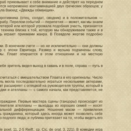
раб приковывает к себе внимание и действует на переднем
яются непременно контаминацией двух греческих образцов; у
нала Вакхид: «Дважды обманщик».
ротивника (отец, солдат, сводник) и в положительном —
рабу. Перелом событий — перипетия — может, как мы знаем
 гетерой или которой угрожала подобная участь, признается
техника близка к той, которую мы обнаруживаем также и в
дь играют приемами жанра. В Псевдоле жертве подробно
ки. В конечном счете — но не исключительно — они должны
р с эпохи Еврипида. Размер и музыка подчинены слову,
амы. Плавт опирается в этом отношении и на местную
бя зритель видел выход в гавань и в поле, справа — путь в
о считаться с вмешательством Плавта в его оригиналы. Число
оль могла последовательно играться несколькими актерами,
авт расширяет с оглядкой на руководителя труппы, который в
дии и ателланы — с самого начала, как представляется, не
граждане. Первые мастера сцены (танцоры) происходят из
полнители ателланы — выходцы из хороших семей — носят
оциальной дифференциации. Ношение маски — привилегия
ь гражданина, который здесь иногда может позволить себе
подлого люда; и публика притязает на то, чтобы видеть его
et. 11, 2-5 Reiff.; cp. Cic. de orat. 3, 221). В комедии игра