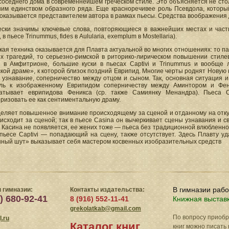
соседнего дома в современнейшем греческом стиле. Это объясняется не сто
ним единством образного ряда. Еще красноречивее роль Псевдола, которы
оказывается представителем автора в рамках пьесы. Средства воображения
ески значимы ключевые слова, повторяющиеся в важнейших местах и част
в пьесе Trinummus, fides в Aulularia, exemplum в Mostellaria).
кая техника оказывается для Плавта актуальной во многих отношениях: то 
х трагедий, то серьезно-римской в риторико-лирическом повышении стилев
 в Амфитрионе, большие куски в пьесах Captivi и Trinummus и вообще 
кой драме», к которой близок поздний Еврипид. Многие черты роднят Новую
 узнавание, соперничество между отцом и сыном. Так, основная ситуация 
ль к изображенному Еврипидом соперничеству между Аминтором и Феник
атывает еврипидова Феникса (ср. также Самиянку Менандра). Пьеса C
ризовать ее как сентиментальную драму.
деляет повышенное внимание происходящему за сценой и отданному на откуп
исходит за сценой; так в пьесе Casina он вычеркивает сцены узнавания и с
 Касина не появляется, ее жених тоже — пьеса без традиционной влюбленно
пьесе Captivi — попадающий на сцену, также отсутствует. Здесь Плавту у
нный шут» выказывает себя мастером косвенных изобразительных средств
В гимназии раб
 гимназии:
Контакты издательства:
) 680-92-41
8 (916) 552-11-41
Книжная выстав
grekolatkab@gmail.com
По вопросу приоб
.ru
Каталог книг
книг можно писать 