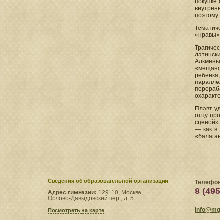
покупке 
внутрен
поэтому 
Тематич
«нравы», 
Трагичес
латински
Алкмены
«мещанс
ребенка,
паралле
перераб
охаракте
Плавт у
отцу про
сценой».
— как в 
«балага
Сведения​ об образовательной организации
Телефон
8 (495
Адрес гимназии:
129110, Москва,
Орлово-Давыдовский пер., д. 5.
info@mgl
Посмотреть на карте