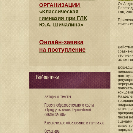
От Андро
ОРГАНИЗАЦИИ
Перевод
«Классическая
ГЛК, 2003
гимназия при ГЛК
Примечан
Ю.А. Шичалина»
список с
Онлайн-заявка
Действи
на поступление
сравнен
уточнен
аспект о
Дошедши
прерываю
для музы
Библиотека
регулярн
перерыво
поискать 
концовк
Авторы и тексты
Разделе
традици
Проект образовательного сайта
подразде
категор
«Тридцать веков Европейской
превращ
цивилизации»
песен не
сценами 
Классическое образование в гимназии
выше тр
порядке
Семинары