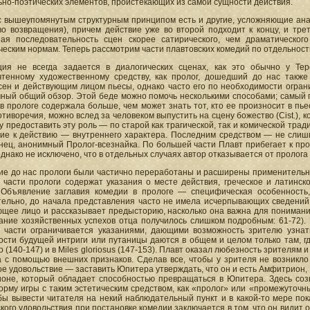
но-поэтических элементов, проистекающих из самой сущности действия.
 вышеупомянутым структурным принципом есть и другие, усложняющие анали
во возвращения), причем действие уже во второй подходит к концу, и тре
ная последовательность сцен скорее сатирического, чем драматического
еским нормам. Теперь рассмотрим части плавтовских комедий по отдельност
ция не всегда задается в диалогических сценах, как это обычно у Т
чтенному художественному средству, как пролог, дошедший до нас такж
сен и действующим лицом пьесы, однако часто его по необходимости ограни
чный общий обзор. Этой беде можно помочь несколькими способами; самый п
в прологе содержала больше, чем может знать тот, кто ее произносит в пьес
отиворечия, можно вслед за человеком выпустить на сцену божество (Cist.), 
у предоставить эту роль — по старой как трагической, так и комической тради
ие к действию — внутреннего характера. Последним средством — не слиш
нец, анонимный Пролог-всезнайка. По большей части Плавт прибегает к проло
однако не исключено, что в отдельных случаях автор отказывается от пролога
е до нас прологи были частично переработаны и расширены применительно 
части прологи содержат указания о месте действия, греческое и латинско
 Объявление заглавия комедии в прологе — специфическая особенность,
тельно, до начала представления часто не имела исчерпывающих сведений н
щее лицо и рассказывает предысторию, насколько она важна для понимания 
ание хозяйственных успехов отца получилось слишком подробным: 61-72). Ч
 части ограничивается указаниями, дающими возможность зрителю узнать
сти будущей интриги или путаницы даются в общем и целом только там, где 
o (140-147) и в Miles gloriosus (147-153). Плавт оказал любезность зрителям
а с помощью внешних признаков. Сделав все, чтобы у зрителя не возникло 
е удовольствие — заставить Юпитера утверждать, что он и есть Амфитрион, —
оне, который обладает способностью превращаться в Юпитера. Здесь соз
рму игры с таким эстетическим средством, как «пролог» или «промежуточн
бы вывести читателя на некий наблюдательный пункт и в какой-то мере пок
кого удовольствия при постановке комедии заключается в том, что он видит 