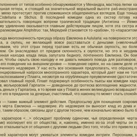
тклонения от типов особенно обнаруживаются у Менандра, мастера лепки ха
ушная гетера, и стоящий на значительной моральной высоте раб-иностранец
 мягко протестует против сложившихся общепринятых взглядов. Еще тоньше
Cistellaria и Stichus. В последней комедии одна из сестер готова 
вательность говорящих вопреки трагической традиции (Антигона — Йем
му удивлению оказывается главным действующим лицом, хотя эта сестра 
трагикомедии Amphitruo: так, Меркурий становится то «рабом», то «параситом
рода многозначность присуща образу Евклиона в Aulularia: на поверхности эт
на, а скупец, не желающий вовсе расставаться с деньгами («мелочный
иваем, что этот страх перед тратами есть не обычная скупость, но бол
ием. Он унаследовал от предков склонность к скупости, но это и неудив
нная находка клада лишь запутала бедного, почтенного Евклиона. Он бо
н. Чтобы скрыть свою находку и не давать никакого повода для разговоров
 его поведение на внешнем уровне — поведение скряги, но на самом деле э
ченного недоверия. У нас есть все основания предполагать, что образец п
нцированный набросок многогранного характера, который дает нам не толь
аспознаваем у Плавта, несмотря на огрубляющее преувеличение (достаточно п
вовал главный герой, Плавт подчеркнул особенность пьесы как комедии хар
в, мольеровский Гарпагон — доведенное до гротеска воплощение жадности
 деньги у Гарпагона, в то время как у Плавта жених великодушно возвращает
т его в приданое за дочерью, счастливый, что наконец-то может спать спокой
р — также важный элемент действия. Предпосылку для похищения сокрови
я черта Евклиона — недоверие. Из недоверия он выносит клад из дома и
, таким образом, связаны друг с другом теснее, чем изначально можно было 
 характеров <…> обсуждает проблему одиночки, чья определенная черт
ми) изолирует его от общества, и, наконец, именно из-за этой черты он
о отказываться от общения с другими людьми (без того, чтобы это привело к
ией характеров могут уживаться элементы комедии интриги. Персонажи, з