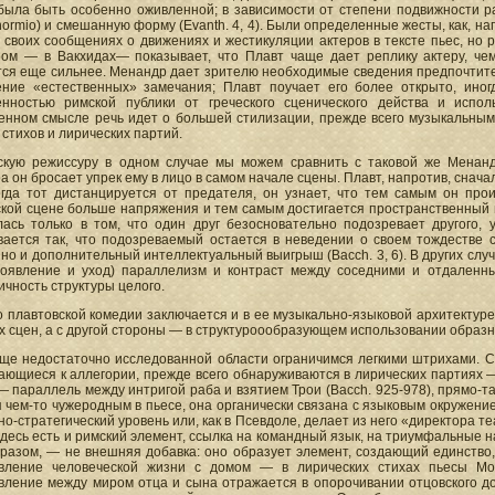
ыла быть особенно оживленной; в зависимости от степени подвижности разл
hormio) и смешанную форму (Evanth. 4, 4). Были определенные жесты, как, на
 своих сообщениях о движениях и жестикуляции актеров в тексте пьес, но 
ом — в Вакхидах— показывает, что Плавт чаще дает реплику актеру, чем
тся еще сильнее. Менандр дает зрителю необходимые сведения предпочтит
ение «естественных» замечания; Плавт поучает его более открыто, иног
енностью римской публики от греческого сценического действа и испо
енном смысле речь идет о большей стилизации, прежде всего музыкальн
стихов и лирических партий.
скую режиссуру в одном случае мы можем сравнить с таковой же Менанд
 он бросает упрек ему в лицо в самом начале сцены. Плавт, напротив, сначал
Когда тот дистанцируется от предателя, он узнает, что тем самым он про
ской сцене больше напряжения и тем самым достигается пространственный в
лась только в том, что один друг безосновательно подозревает другого,
вается так, что подозреваемый остается в неведении о своем тождестве
 но и дополнительный интеллектуальный выигрыш (Bacch. 3, 6). В других с
 появление и уход) параллелизм и контраст между соседними и отдаленн
чность структуры целого.
 плавтовской комедии заключается и в ее музыкально-языковой архитектуре
 сцен, а с другой стороны — в структуроообразующем использовании образн
еще недостаточно исследованной области ограничимся легкими штрихами.
ющиеся к аллегории, прежде всего обнаруживаются в лирических партиях —
 параллель между интригой раба и взятием Трои (Bacch. 925-978), прямо-т
 чем-то чужеродным в пьесе, она органически связана с языковым окружени
о-стратегический уровень или, как в Псевдоле, делает из него «директора т
десь есть и римский элемент, ссылка на командный язык, на триумфальные на
бразом, — не внешняя добавка: оно образует элемент, создающий единство,
вление человеческой жизни с домом — в лирических стихах пьесы Mos
вление между миром отца и сына отражается в опорочивании отцовского до