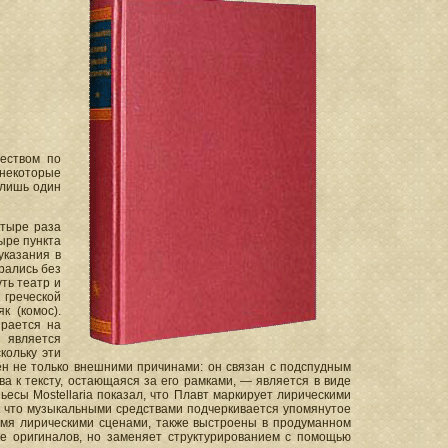
ществом по
некоторые
 лишь один
етыре раза
ыре пункта
указания в
рались без
ть театр и
ы греческой
к (комос).
ирается на
 является
кольку эти
ен не только внешними причинами: он связан с подспудным
 к тексту, остающаяся за его рамками, — является в виде
есы Mostellaria показал, что Плавт маркирует лирическими
ак что музыкальными средствами подчеркивается упомянутое
умя лирическими сценами, также выстроены в продуманном
ие оригиналов, но заменяет структурированием с помощью