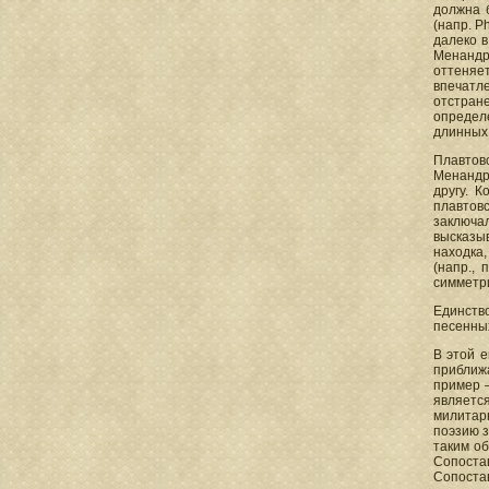
должна б
(напр. P
далеко в
Менандр
оттеняе
впечатл
отстран
определ
длинных 
Плавтов
Менандра
другу. 
плавтов
заключа
высказы
находка,
(напр.,
симметри
Единство
песенных
В этой 
приближа
пример —
является
милитарн
поэзию з
таким о
Сопоста
Сопоста