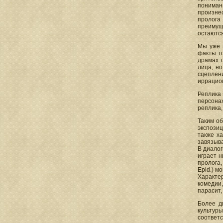
пониман
произнес
пролога
преимуще
остаются
Мы уже 
факты то
драмах 
лица, н
сцеплени
иррацион
Реплика 
персонаж
реплика,
Таким об
экспозиц
также х
завязыва
В диалог
играет н
пролога,
Epid.) м
Характе
комедии,
парасит,
Более д
культуры
соответс