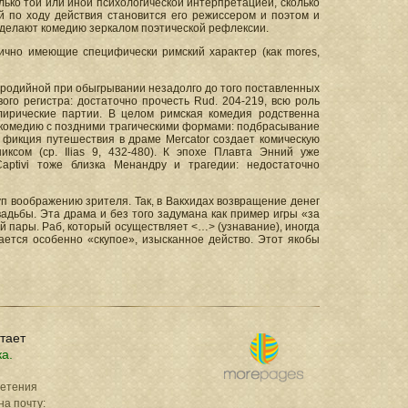
лько той или иной психологической интерпретацией, сколько
й по ходу действия становится его режиссером и поэтом и
 делают комедию зеркалом поэтической рефлексии.
ично имеющие специфически римский характер (как mores,
пародийной при обыгрывании незадолго до того поставленных
ого регистра: достаточно прочесть Rud. 204-219, всю роль
лирические партии. В целом римская комедия родственна
 комедию с поздними трагическими формами: подбрасывание
и фикция путешествия в драме Mercator создает комическую
сом (ср. Ilias 9, 432-480). К эпохе Плавта Энний уже
aptivi тоже близка Менандру и трагедии: недостаточно
 воображению зрителя. Так, в Вакхидах возвращение денег
вадьбы. Эта драма и без того задумана как пример игры «за
й пары. Раб, который осуществляет <…> (узнавание), иногда
дается особенно «скупое», изысканное действо. Этот якобы
отает
ка.
ретения
на почту: