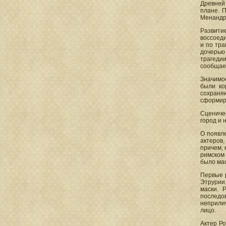
Древней
плане. П
Менандра
Развити
воссоед
и по тра
дочерью
трагеди
сообщае
Значимо
были ко
сохраня
сформир
Сценичес
город и 
О появле
актеров,
причем, 
римском 
было мас
Первые 
Этрурии
маски. 
последо
неприлич
лицо.
Актер Ро