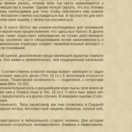
ы можем узнать, почему боги так часто привлекаются к
мущества в знании. Однако нельзя сказать, что эта техника
ишь необходимое для того, чтобы обеспечить ему нужное
 беспрепятственно наслаждаться Как. В частностях для него
оняв свою ошибку, с легкостью рассмеяться.
е. В пьесе Stichus мы узнаем необходимые для понимания
и вероятным предположение, что здесь был пролог. В других
дии также существует заблуждение не только действующего
o мы особенно часто обнаруживаем ясную закономерность в
ациональная структура создает привлекательный контраст с
телю понимание.
ной сценой, диалогически представляющей характер главного
aria. Она живее и увлекательнее, чем традиционная начальная
. Соответственно и пролог иногда бывает свободен от задач
зложат вам суть дела» (Trin. 16 сл.). К экспозиции относится
анная. Плавтовская особенность — подробное, с остротами
мам (Men. 51-55).
незначительную роль в дальнейшем ходе пьесы (или вовсе не
 уже у Плавта (ярко в Trin. 16 сл.). У пяти пьес вовсе нет
 предполагать и в других случаях. В комедиях ошибки (Cure.,
нция.
пического. Типы характеров, как они сложились в Средней
адная гетера, бессовестный сводник, сводница, хитрый раб,
оритарного и либерального старого хозяина. Для истории
у нельзя относиться легкомысленно; Алкмена в Амфитрионе,