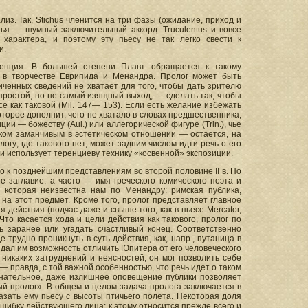
з. Так, Stichus членится на три фазы (ожидание, приход и
тья — шумный заключительный аккорд. Truculentus и вовсе
 характера, и поэтому эту пьесу не так легко свести к
и.
еренция. В большей степени Плавт обращается к такому
е в творчестве Еврипида и Менандра. Пролог может быть
ченных сведений не хватает для того, чтобы дать зрителю
ростой, но не самый изящный выход, — сделать так, чтобы
е как таковой (Mil. 147— 153). Если есть желание избежать
которое дополнит, чего не хватало в словах предшественника,
ции — божеству (Аul.) или аллегорической фигуре (Trin.), чье
ком заманчивым в эстетическом отношении — остается, на
гу; где такового нет, может задним числом идти речь о его
 и использует теренциеву технику «косвенной» экспозиции.
к позднейшим представлениям во второй половине II в. По
е заглавие, а часто — имя греческого комического поэта и
 которая неизвестна нам по Менандру: римская публика,
а этот предмет. Кроме того, пролог представляет главное
действия (подчас даже и свыше того, как в пьесе Mercator,
то касается хода и цели действия как такового, пролог по
 заранее или угадать счастливый конец. Соответственно
трудно проникнуть в суть действия, как, напр., путаница в
 и дал им возможность отличить Юпитера от его человеческого
никаких затруднений и неясностей, он мог позволить себе
 правда, с той важной особенностью, что речь идет о таком
нательное, даже излишнее оповещение публики позволяет
ый пролог». В общем и целом задача пролога заключается в
азать ему пьесу с высоты птичьего полета. Некоторая доля
ошибку действующего лица; к этому относится прежде всего и