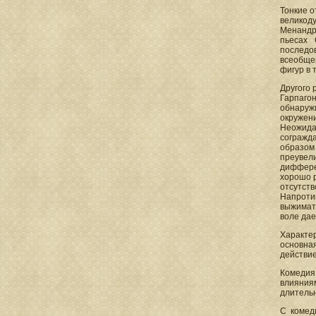
Тонкие о
великод
Менандр
пьесах 
последо
всеобще
фигур в 
Другого 
Гарпаго
обнаруж
окружен
Неожида
согражда
образом
преувели
диффере
хорошо р
отсутст
Напроти
выжимать
воле дае
Характе
основна
действие
Комедия
влияния
длительн
С комед