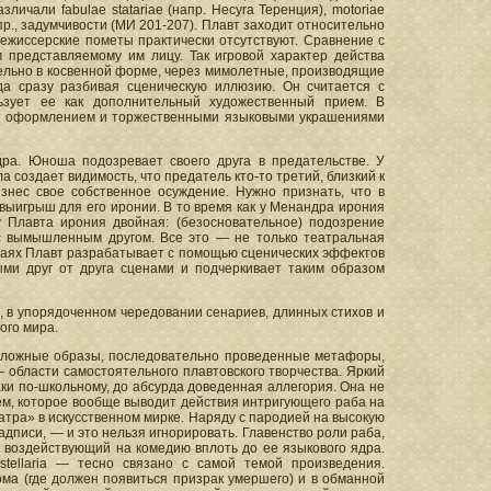
ичали fabulae statariae (напр. Hecyra Теренция), motoriae
пр., задумчивости (МИ 201-207). Плавт заходит относительно
режиссерские пометы практически отсутствуют. Сравнение с
 представляемому им лицу. Так игровой характер действа
ельно в косвенной форме, через мимолетные, производящие
да сразу разбивая сценическую иллюзию. Он считается с
льзует ее как дополнительный художественный прием. В
ым оформлением и торжественными языковыми украшениями
ра. Юноша подозревает своего друга в предательстве. У
а создает видимость, что предатель кто-то третий, близкий к
изнес свое собственное осуждение. Нужно признать, что в
ыигрыш для его иронии. В то время как у Менандра ирония
 у Плавта ирония двойная: (безосновательное) подозрение
 с вымышленным другом. Все это — не только театральная
лучаях Плавт разрабатывает с помощью сценических эффектов
ыми друг от друга сценами и подчеркивает таким образом
, в упорядоченном чередовании сенариев, длинных стихов и
ого мира.
 Сложные образы, последовательно проведенные метафоры,
 области самостоятельного плавтовского творчества. Яркий
аки по-школьному, до абсурда доведенная аллегория. Она не
ем, которое вообще выводит действия интригующего раба на
еатра» в искусственном мирке. Наряду с пародией на высокую
дписи, — и это нельзя игнорировать. Главенство роли раба,
 воздействующий на комедию вплоть до ее языкового ядра.
tellaria — тесно связано с самой темой произведения.
ма (где должен появиться призрак умершего) и в обманной