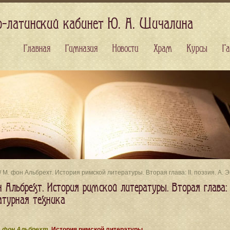
о-латинский кабинет Ю. А. Шичалина
Главная
Гимназия
Новости
Храм
Курсы
Га
/ М. фон Альбрехт. История римской литературы. Вторая глава: II. поэзия. A.
 Альбрехт. История римской литературы. Вторая глава: I
атурная техника
 фон Альбрехт.
История римской литературы