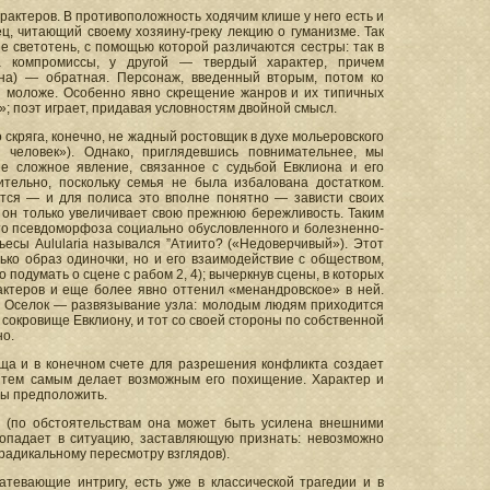
рактеров. В противоположность ходячим клише у него есть и
, читающий своему хозяину-греку лекцию о гуманизме. Так
 светотень, с помощью которой различаются сестры: так в
на компромиссы, у другой — твердый характер, причем
ена) — обратная. Персонаж, введенный вторым, потом ко
и моложе. Особенно явно скрещение жанров и их типичных
»; поэт играет, придавая условностям двойной смысл.
о скряга, конечно, не жадный ростовщик в духе мольеровского
 человек»). Однако, приглядевшись повнимательнее, мы
ее сложное явление, связанное с судьбой Евклиона и его
ительно, поскольку семья не была избалована достатком.
ится — и для полиса это вполне понятно — зависти своих
, он только увеличивает свою прежнюю бережливость. Таким
то псевдоморфоза социально обусловленного и болезненно-
ьесы Aulularia назывался ”Атиито? («Недоверчивый»). Этот
ко образ одиночки, но и его взаимодействие с обществом,
одумать о сцене с рабом 2, 4); вычеркнув сцены, в которых
актеров и еще более явно оттенил «менандровское» в ней.
. Оселок — развязывание узла: молодым людям приходится
 сокровище Евклиону, и тот со своей стороны по собственной
но.
ща и в конечном счете для разрешения конфликта создает
 тем самым делает возможным его похищение. Характер и
бы предположить.
а (по обстоятельствам она может быть усилена внешними
 попадает в ситуацию, заставляющую признать: невозможно
 радикальному пересмотру взглядов).
атевающие интригу, есть уже в классической трагедии и в