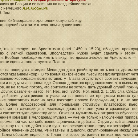
ника до Боэция и ее влияния на позднейшие эпохи
 с немецкого
А.И. Любжина
. Том I.
ия, библиографию, хронологическую таблицу,
окращений смотрите в печатном издании книги
е, как и следует по Аристотелю (poet. 1450 а 15-23), обладает преиму
ию с лепкой характеров. Впоследствии нужно будет сделать к этому 
ия. Вообще необходимо иметь в виду, что драматическое по Аристотелю —
ценки сценического искусства Плавта.
е на папирусах комедии Менандра дают разбивку на пять актов; драмы ч
тся указанием «хор». В то время как греческие пьесы предусматривают чет
кально-хореографических вставок, у Плавта отсутствуют соответствующие 
ом и недвусмысленном виде. Отсюда делается предположение, что пьесы иг
в, но не только потому, что зрителям не хотели дать удобный случай покину
других развлечений (ср. Тег. Нес. prol. 33-36; Ног. epist. 2, 1, 185 сл.). След
и действия усматривают в указании на появление процессии пьяных гуля
ние плавтовских пьес на акты восходит к эпохе Возрождения, т. е. не оп
ю. Более плодотворной для понимания структуры плавтовских пьес
ление на «экспозицию», «завязку» драматического узла и «развязку», пос
ии соответствуют существу дела. Отказ от музыкальных антрактов обусловл
ением комедии в мелодраму. Музыка — уже не только излюбленная приправа
пременной частью собственно сценического действа. Структурный анализ пь
завязку главного действия и пункт непосредственно перед катастрофой, т
ойное членение драмы. Речитативы и диалоги, сгруппированные между дв
. Таким образом видно, что Плавт не вовсе устраняет пятиактное членен