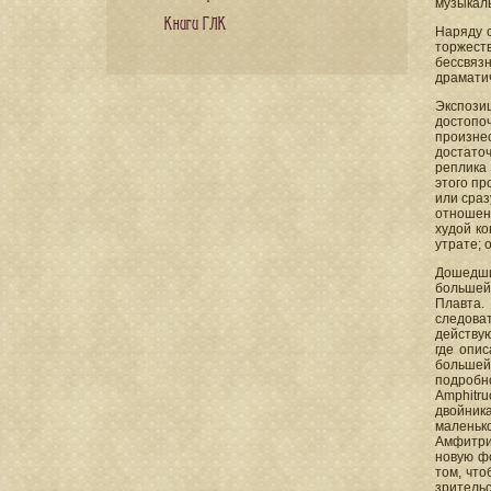
музыкаль
Книги ГЛК
Наряду с
торжест
бессвяз
драматич
Экспози
достопо
произне
достато
реплика 
этого пр
или сраз
отношен
худой ко
утрате; 
Дошедши
большей 
Плавта.
следова
действую
где опис
большей
подробно
Amphitru
двойник
маленько
Амфитри
новую фо
том, что
зрительс