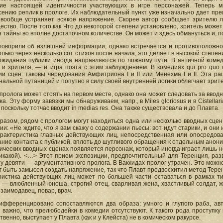
ие настоящей идентичности участвующих в игре персонажей. Теперь м
ению реплик в прологе. Их наблюдательный пункт уже изначально дает преи
 вообще устраняет всякое напряжение. Скорее автор сообщает зрителю л
ство. После того как Что до некоторой степени установлено, зритель может
 тайны во вполне достаточном количестве. Он может и здесь обмануться и, п
говорили об излишней информации; однако встречается и противоположно
лько через несколько сот стихов после начала; это делает в высокой степен
ожидания публики иногда направляются по ложному пути. В античной коме
о и зрителя, — и игра поэта с этим заблуждением. В комедиях qui pro qu
и сцен: таковы чередования Амфитриона I и II или Менехма I и II. Эта р
альной путаницей и попутно в силу своей внутренней логики облегчает зри
пролога может стоять на первом месте, однако она может следовать за ввод
а. Эту форму завязки мы обнаруживаем, напр., в Miles gloriosus и в Cistell
 поскольку тотчас вводит in medias res. Она также существовала и до Плавта.
разом, рядом с прологом могут находиться одна или несколько вводных сцен
ии: «Не ждите, что я вам скажу о содержании пьесы: вот идут старики, и они и
арактеристика главных действующих лиц, непосредственная или опосредов
ние контакта с публикой, вплоть до шутливого обращения к отдельным анони
ических вводных сценах появляется персонаж, который иногда играет лишь 
икакой). <…> Этот прием экспозиции, предпочтительный для Теренция, развит
 у девяти — аргументативного пролога. В Вакхидах пролог утрачен. Это можно
ог быть замысел создать напряжение, так что Плавт предвосхитил метод Тере
ристика действующих лиц может по большей части оставаться в рамках ти
 — влюбленный юноша, строгий отец, сварливая жена, хвастливый солдат, ж
 заимодавец, повар, врач.
ифференцировано сопоставляются два образа: умного и глупого раба, авт
 важно, что прелюбодейки в комедии отсутствуют. К такого рода проступк
твенно, выступает у Плавта (как и у Клейста) не в комическом ракурсе.