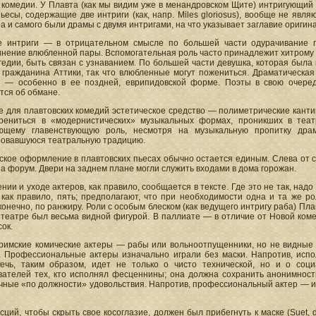
 комедии. У Плавта (как мы видим уже в менандровском Щите) интригующий 
ьесы, содержащие две интриги (как, напр. Miles gloriosus), вообще не явл
 и самого были драмы с двумя интригами, на что указывает заглавие ориги
е интриги — в отрицательном смысле по большей части одурачивание п
инение влюбленной пары. Вспомогательная роль часто принадлежит хитрому 
гедии, быть связан с узнаванием. По большей части девушка, которая была
 гражданина Аттики, так что влюбленные могут пожениться. Драматическая 
и — особенно в ее поздней, еврипидовской форме. Поэты в свою очере
тся об обмане.
е для плавтовских комедий эстетическое средство — полиметрические канти
рениться в «модернистических» музыкальных формах, проникших в теат
ющему главенствующую роль, несмотря на музыкальную пропитку др
овавшуюся театральную традицию.
кое оформление в плавтовских пьесах обычно остается единым. Слева от се
на форум. Двери на заднем плане могли служить входами в дома горожан.
нии и уходе актеров, как правило, сообщается в тексте. Где это не так, над
 как правило, пять; предполагают, что при необходимости одна и та же р
конечно, по ранжиру. Роли с особым блеском (как ведущего интригу раба) Пл
театре был весьма видной фигурой. В паллиате — в отличие от Новой коме
ок.
римские комические актеры — рабы или вольноотпущенники, но не видные 
. Профессиональные актеры изначально играли без маски. Напротив, ис
Речь, таким образом, идет не только о чисто технической, но и о с
вателей тех, кто исполнял фесценнины; она должна сохранить анонимност
ные «по должности» удовольствия. Напротив, профессиональный актер — из 
сций, чтобы скрыть свое косоглазие, должен был прибегнуть к маске (Suet, de po