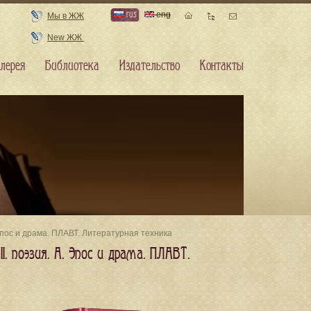
rus
eng
Мы в ЖЖ
New ЖЖ
лерея
Библиотека
Издательство
Контакты
 Эпос и драма. ПЛАВТ. Литературная техника
I. поэзия. A. Эпос и драма. ПЛАВТ.