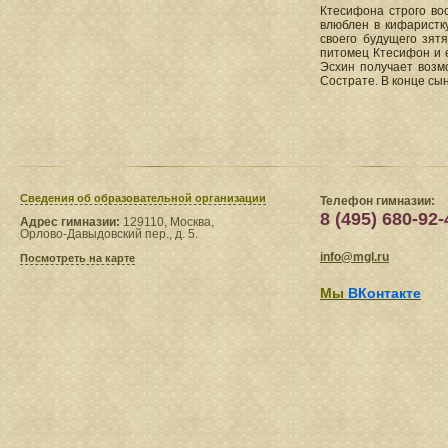
Ктесифона строго во
влюблен в кифаристку
своего будущего зят
питомец Ктесифон и е
Эсхин получает возм
Сострате. В конце сы
Сведения​ об образовательной организации
Телефон гимназии:
8 (495) 680-92-
Адрес гимназии:
129110, Москва,
Орлово-Давыдовский пер., д. 5.
info@mgl.ru
Посмотреть на карте
Мы
ВКонтакте