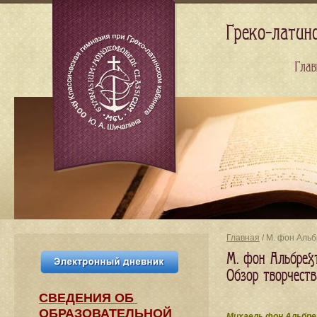
Греко-латин
Глав
Главная
/ М. фон Альб
М. фон Альбрехт
Обзор творчеств
СВЕДЕНИЯ​ ОБ
ОБРАЗОВАТЕЛЬНОЙ
Михаель фон Альбре