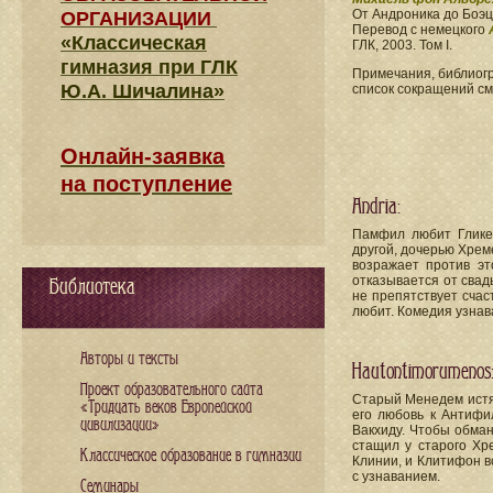
От Андроника до Боэц
ОРГАНИЗАЦИИ
Перевод с немецкого
«Классическая
ГЛК, 2003. Том I.
гимназия при ГЛК
Примечания, библиогр
Ю.А. Шичалина»
список сокращений см
Онлайн-заявка
на поступление
Andria:
Памфил любит Глике
другой, дочерью Хрем
возражает против эт
отказывается от свад
Библиотека
не препятствует счас
любит. Комедия узнав
Авторы и тексты
Hautontimorumenos
Проект образовательного сайта
Старый Менедем истяз
«Тридцать веков Европейской
его любовь к Антифи
цивилизации»
Вакхиду. Чтобы обма
стащил у старого Хр
Классическое образование в гимназии
Клинии, и Клитифон в
с узнаванием.
Семинары