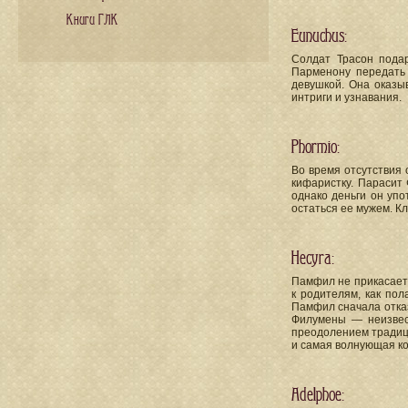
Книги ГЛК
Eunuchus:
Солдат Трасон пода
Парменону передать 
девушкой. Она оказы
интриги и узнавания.
Phormio:
Во время отсутствия 
кифаристку. Парасит
однако деньги он упо
остаться ее мужем. К
Hecyra:
Памфил не прикасаетс
к родителям, как пол
Памфил сначала отказ
Филумены — неизвес
преодолением традици
и самая волнующая к
Adelphoe: