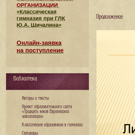
ОРГАНИЗАЦИИ
«Классическая
Продолжение
гимназия при ГЛК
Ю.А. Шичалина»
Онлайн-заявка
на поступление
Библиотека
Авторы и тексты
Проект образовательного сайта
«Тридцать веков Европейской
цивилизации»
Классическое образование в гимназии
Семинары