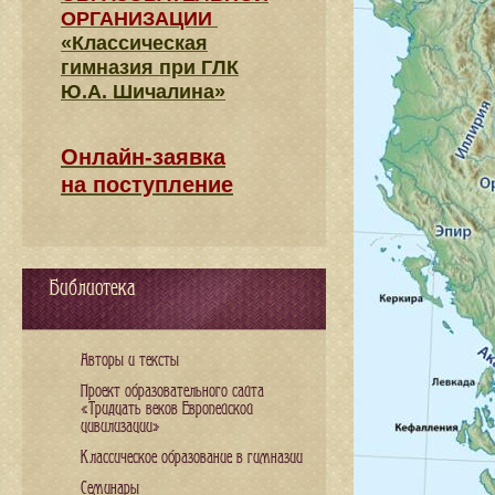
ОРГАНИЗАЦИИ
«Классическая
гимназия при ГЛК
Ю.А. Шичалина»
Онлайн-заявка
на поступление
Библиотека
Авторы и тексты
Проект образовательного сайта
«Тридцать веков Европейской
цивилизации»
Классическое образование в гимназии
Семинары