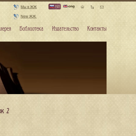
rus
eng
Мы в ЖЖ
New ЖЖ
лерея
Библиотека
Издательство
Контакты
ок 2