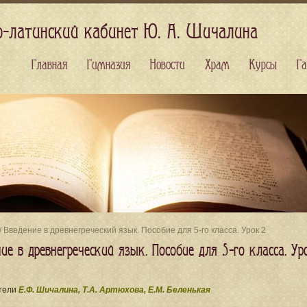
о-латинский кабинет Ю. А. Шичалина
Главная
Гимназия
Новости
Храм
Курсы
Га
/ Введение в древнегреческий язык. Пособие для 5-го класса. Урок 2
ие в древнегреческий язык. Пособие для 5-го класса. Ур
тели
Е.Ф. Шичалина, Т.А. Артюхова, Е.М. Беленькая