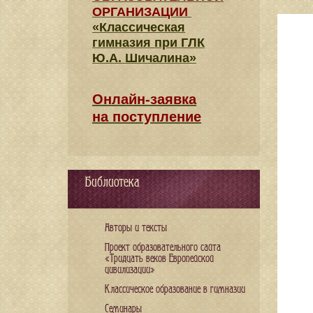
ОРГАНИЗАЦИИ
«Классическая
гимназия при ГЛК
Ю.А. Шичалина»
Онлайн-заявка
на поступление
Библиотека
Авторы и тексты
Проект образовательного сайта
«Тридцать веков Европейской
цивилизации»
Классическое образование в гимназии
Семинары