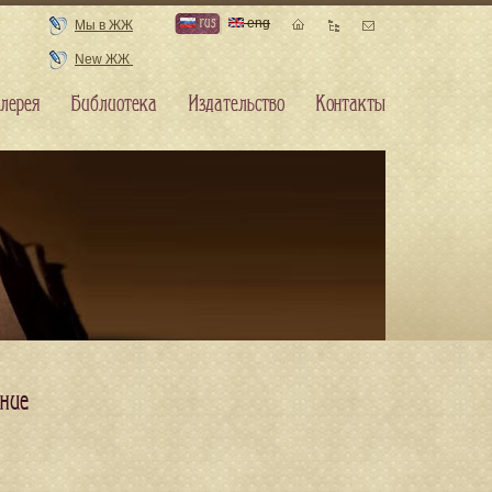
rus
eng
Мы в ЖЖ
New ЖЖ
лерея
Библиотека
Издательство
Контакты
ение