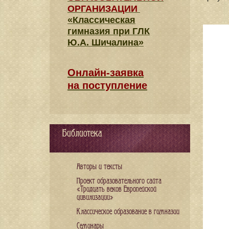
ОРГАНИЗАЦИИ
«Классическая
гимназия при ГЛК
Ю.А. Шичалина»
Онлайн-заявка
на поступление
Библиотека
Авторы и тексты
Проект образовательного сайта
«Тридцать веков Европейской
цивилизации»
Классическое образование в гимназии
Семинары