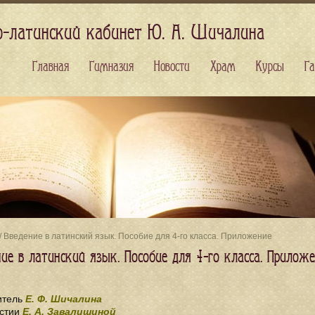
о-латинский кабинет Ю. А. Шичалина
Главная
Гимназия
Новости
Храм
Курсы
Га
/ Введение в латинский язык. Пособие для 4-го класса. Приложение
ие в латинский язык. Пособие для 4-го класса. Прилож
итель
Е. Ф. Шичалина
стии
Е. А. Завалишиной