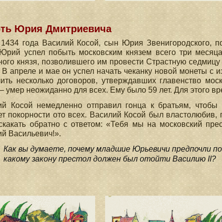
ть Юрия Дмитриевича
1434 года Василий Косой, сын Юрия Звенигородского, по
Юрий успел побыть московским князем всего три месяца
ого князя, позволившего им провести Страстную седмицу и
 В апреле и мае он успел начать чеканку новой монеты с и
ить несколько договоров, утверждавших главенство моск
 умер неожиданно для всех. Ему было 59 лет. Для этого в
ий Косой немедленно отправил гонца к братьям, чтобы 
т покорности ото всех. Василий Косой был властолюбив, г
скакать обратно с ответом: «Тебя мы на московский пре
й Васильевич!».
Как вы думаете, почему младшие Юрьевичи предпочли по
какому закону престол должен был отойти Василию II?