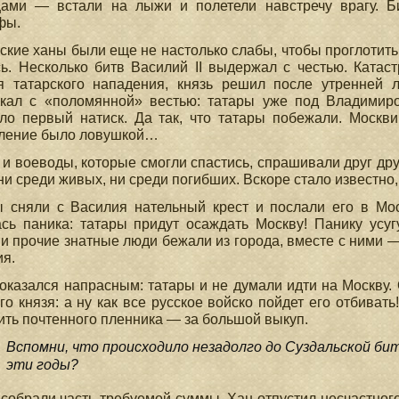
цами — встали на лыжи и полетели навстречу врагу. Б
фы.
кие ханы были еще не настолько слабы, чтобы проглотить 
ь. Несколько битв Василий II выдержал с честью. Катас
я татарского нападения, князь решил после утренней л
акал с «поломянной» вестью: татары уже под Владимиро
ло первый натиск. Да так, что татары побежали. Москви
пление было ловушкой…
и воеводы, которые смогли спастись, спрашивали друг друг
ни среди живых, ни среди погибших. Вскоре стало известно, 
 сняли с Василия нательный крест и послали его в Мос
сь паника: татары придут осаждать Москву! Панику усу
и прочие знатные люди бежали из города, вместе с ними
я.
оказался напрасным: татары и не думали идти на Москву. 
го князя: а ну как все русское войско пойдет его отбиват
ить почтенного пленника — за большой выкуп.
Вспомни, что происходило незадолго до Суздальской бит
эти годы?
собрали часть требуемой суммы. Хан отпустил несчастного