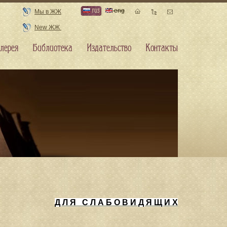
rus
eng
Мы в ЖЖ
New ЖЖ
лерея
Библиотека
Издательство
Контакты
Д Л Я С Л А Б О В И Д Я Щ И Х