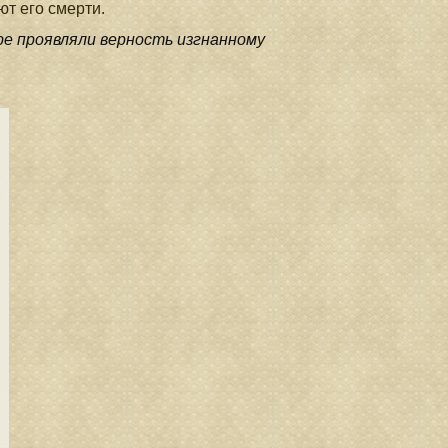
ют его смерти.
ре проявляли верность изгнанному