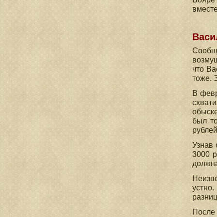
вместе
Васи
Сообщи
возмущ
что Ва
тоже. 
В февр
схвати
обыске
был то
рублей
Узнав 
3000 р
должна
Неизве
устно.
разниц
После