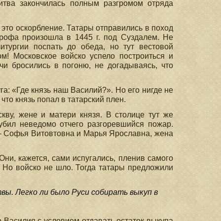
итва закончилась полным разгромом отряда
это оскорбление. Татары отправились в поход
трофа произошла в 1445 г. под Суздалем. Не
итургии поспать до обеда, но тут вестовой
м! Московское войско успело построиться и
чи бросились в погоню, не догадываясь, что
а: «Где князь наш Василий?». Но его нигде не
что князь попал в татарский плен.
кву, жене и матери князя. В столице тут же
губил неведомо отчего разгоревшийся пожар.
 — Софья Витовтовна и Марья Ярославна, жена
Они, кажется, сами испугались, пленив самого
ь! Но войско не шло. Тогда татары предложили
вы. Легко ли было Руси собирать выкуп в
 Василия с условием отдавать остаток выкупа