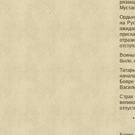
рязан
Муста
Ордынс
на Рус
ожида
приск
отрази
отсту
Воины 
было, 
Татары
начала
Бояре 
Васили
Страх 
велико
отпуст
Бояре 