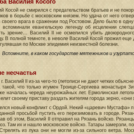
ба Василия Косого
й Косой не смирился с предательством братьев и не покори
ков в борьбе с московским князем. Но удача от него отверн
 своего врага в сражении под Ростовом. Дело было в одну
и вспоминали евангельскую легенду об исцелении слепца
ть зрение… Василий II не осмелился убить двоюродного
у. В полной темноте, в неволе Василий Косой прожил еще д
 гулявшая по Москве эпидемия неизвестной болезни.
Вспомните, в каком государстве мятежников и узурпатор
е несчастья
 г. Василий II из-за чего-то (летописи не дают четких объя
такой, что только игумен Троице-Сергиева монастыря З
же началась череда неурожайных лет. Ермолинская летоп
велит своему приставу раздать жителям города зерно, «они
елся новый конфликт с Ордой. Некий «царевич Мустафа» пр
анной просьбой пустить его перезимовать в городе. Рязан
в об этом, Василий II отправил на Рязань войско. Рязанц
оз. Там их и нашло московское войско. Татары замерзли, п
 Стрелять из лука они не могли из-за сильного ветра. М