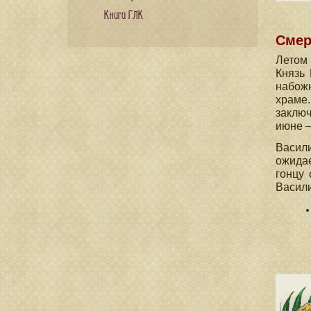
Книги ГЛК
Смер
Летом 
Князь 
набожн
храме.
заключ
июне —
Васил
ожидае
гонцу 
Васили