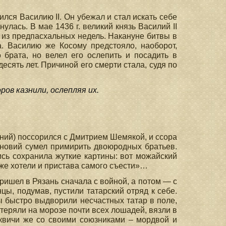
лся Василию II. Он убежал и стал искать себе
улась. В мае 1436 г. великий князь Василий II
 из предпасхальных недель. Накануне битвы в
. Василию же Косому предстояло, наоборот,
 брата, но велел его ослепить и посадить в
есять лет. Причиной его смерти стала, судя по
ов казнили, ослепляя их.
снений) поссорился с Дмитрием Шемякой, и ссора
иновий сумел примирить двоюродных братьев.
ись сохранила жуткие картины: вот можайский
 же хотели и пристава самого съести»…
ишел в Рязань сначала с войной, а потом — с
цы, подумав, пустили татарский отряд к себе.
ы быстро выдворили несчастных татар в поле,
отеряли на морозе почти всех лошадей, вязли в
осквичи же со своими союзниками – мордвой и