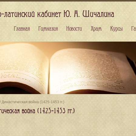
о-латинский кабинет Ю. А. Шичалина
Главная
Гимназия
Новости
Храм
Курсы
Га
/ Династическая война (1425-1453 гг.)
ическая война (1425-1453 гг.)