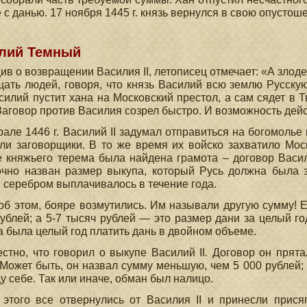
 с данью. 17 ноября 1445 г. князь вернулся в свою опусто
лий Темный
в о возвращении Василия II, летописец отмечает: «А злоде
ать людей, говоря, что князь Василий всю землю Русску
силий пустит хана на Московский престол, а сам сядет в 
Заговор против Василия созрел быстро. И возможность дей
але 1446 г. Василий II задумал отправиться на богомолье
ли заговорщики. В то же время их войско захватило Мо
 княжьего терема была найдена грамота – договор Васи
чно назван размер выкупа, который Русь должна была за
 серебром выплачивалось в течение года.
об этом, бояре возмутились. Им называли другую сумму! Е
ублей; а 5-7 тысяч рублей — это размер дани за целый го
 была целый год платить дань в двойном объеме.
стно, что говорил о выкупе Василий II. Договор он прята
 Может быть, он назвал сумму меньшую, чем 5 000 рублей
у себе. Так или иначе, обман был налицо.
 этого все отвернулись от Василия II и принесли прис