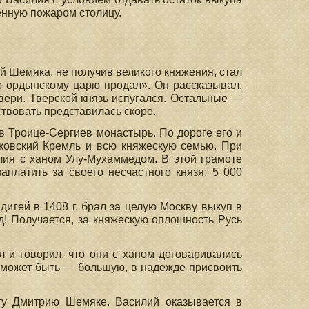
шенную пожаром столицу.
й Шемяка, не получив великого княжения, стал
ю ордынскому царю продал». Он рассказывал,
Твери. Тверской князь испугался. Остальные —
ствовать представилась скоро.
 в Троице-Сергиев монастырь. По дороге его и
сковский Кремль и всю княжескую семью. При
лия с ханом Улу-Мухаммедом. В этой грамоте
платить за своего несчастного князя: 5 000
дигей в 1408 г. брал за целую Москву выкуп в
д! Получается, за княжескую оплошность Русь
л и говорил, что они с ханом договаривались
; может быть — большую, в надежде присвоить
ягу Дмитрию Шемяке. Василий оказывается в