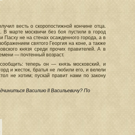
лучил весть о скоропостижной кончине отца.
. В марте москвичи без боя пустили в город
 Пасху не на стенах осажденного города, а в
зображением святого Георгия на коне, а также
овского князя среди прочих правителей. А в
ремени — почтенный возраст.
сообщить: теперь он — князь московский, и
орд и жесток, братья не любили его, и велели
стол не хотим; пускай правит нами по закону
дчиниться Василию II Васильевичу? По