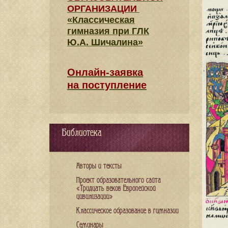
ОРГАНИЗАЦИИ
«Классическая
гимназия при ГЛК
Ю.А. Шичалина»
Онлайн-заявка
на поступление
Библиотека
Авторы и тексты
Проект образовательного сайта
«Тридцать веков Европейской
цивилизации»
Классическое образование в гимназии
Семинары