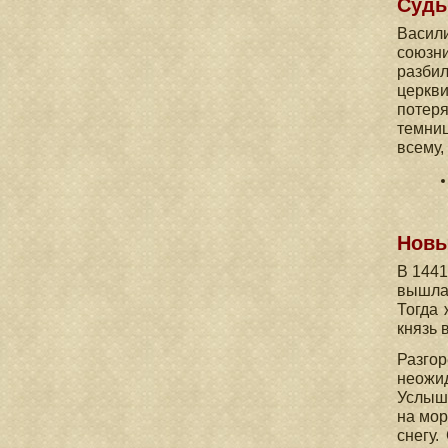
Судь
Васили
союзни
разбил
церкв
потеря
темниц
всему,
Новы
В 1441
вышла 
Тогда 
князь 
Разгор
неожид
Услыша
на мор
снегу.