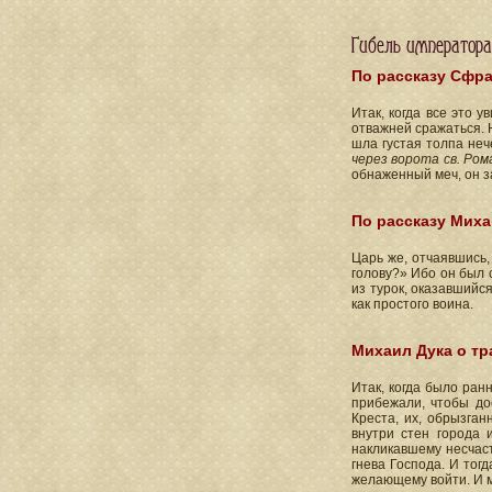
Гибель императора
По рассказу Сфра
Итак, когда все это 
отважней сражаться. 
шла густая толпа неч
через ворота св. Ром
обнаженный меч, он за
По рассказу Миха
Царь же, отчаявшись,
голову?» Ибо он был с
из турок, оказавшийся
как простого воина.
Михаил Дука о тр
Итак, когда было ран
прибежали, чтобы до
Креста, их, обрызга
внутри стен города 
накликавшему несчаст
гнева Господа. И тог
желающему войти. И м