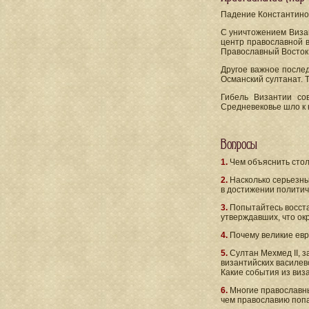
Падение Константино
С уничтожением Виза
центр православной в
Православный Восток 
Другое важное после
Османский султанат. 
Гибель Византии со
Средневековье шло к к
Вопросы
1.
Чем объяснить стол
2.
Насколько серьезны
в достижении политич
3.
Попытайтесь восста
утверждавших, что ок
4.
Почему великие евр
5.
Султан Мехмед II, 
византийских василев
Какие события из виз
6.
Многие православны
чем православию попа