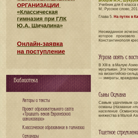
Бойцов М.А., Шукуро
ОРГАНИЗАЦИИ
Учебник для 6 клас
М.: Русское слово, 201
«Классическая
Глава 5.
На путях в К
гимназия при ГЛК
Ю.А. Шичалина»
Неожиданное исчезнов
которое произвело
Константинополя крес
Онлайн-заявка
на поступление
Угроза опять с вост
В XIII в. в Малую Аз
мусульман. Эти тюрки
на византийско-сельд
— эмираты, враждовав
Библиотека
Сыны Османа
Авторы и тексты
Самым удачливым сре
османы (
Название «т
Проект образовательного сайта
население Османско
«Тридцать веков Европейской
княжества в Малой Ази
цивилизации»
Классическое образование в гимназии
Тщетное стремлени
Семинары