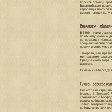
просить помощи прот
Византийского васил
европейцы почтили в
вместо помощи получ
Внезапное избавле
В 1399 г. турки осади
по общему мнению, дн
по прозвищу Йылдыры
среднеазиатский прав
неволи и скоро умер о
Тамерлан, или, прави
монгольскому владык
Средиземного моря с
искусств.
Османы сняли осаду К
Султан Завоевател
Несмотря на страшное
Мехмед II (
Золотой Р
слияния его с Босфо
велика, собравшись н
Только вечером храб
победу, встретили гер