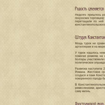
Радость сменяется
Недолго пришлось ра
генуэзских торговцев
перетащили по ней 
константинопольского
Штурм Константин
Мощь турок не сравн
артиллерии и на море
У турок нашлось нем
помогая ромеям, на
болгары участвовали 
политическое оправда
Развязка наступила 2
Романа. Жестокое ср
создася и паки Конст
покоренного города б
В Константинопольс
ремесленники, аристо
саму жизнь.
Христианский мир