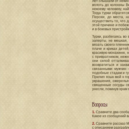
лет слышали от неких 
вплоть до колонны Ве
некоему человеку, на
Тогда турки обратятся
Персии, до места, 
осуществить то, что 
этой причине и побежа
и в боковых пристройк
Турки, разбегаясь во
заперты, не мешкая,
вязать своего пленни
плаче и криках детей
красивую монахиню, н
с привратником, нежн
они силой отталкива
возвратиться и захв
связанными: мужчин 
подобные стадам и гу
Прилип язык мой к го
украшения, ожерелья
священные сосуды св
унесли, покинув храм
Вопросы
1.
Сравните два сообщ
Какое из сообщений в
2.
Сравните рассказ М
с описанием разграбл