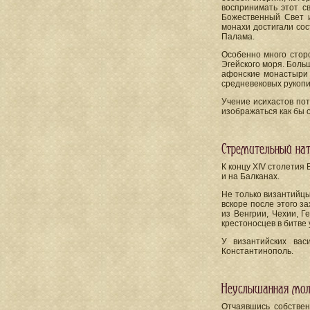
воспринимать этот с
Божественный Свет и
монахи достигали сос
Палама.
Особенно много стор
Эгейского моря. Боль
афонские монастыри 
средневековых рукопи
Учение исихастов пот
изображаться как бы 
Стремительный нат
К концу XIV столетия
и на Балканах.
Не только византийцы
вскоре после этого з
из Венгрии, Чехии, Г
крестоносцев в битве 
У византийских вас
Константинополь.
Неуслышанная мол
Отчаявшись собствен