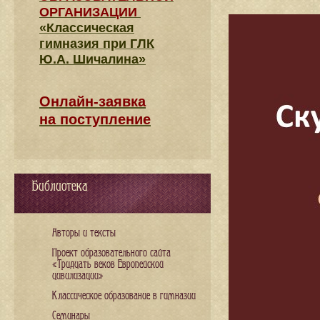
ОРГАНИЗАЦИИ
«Классическая
гимназия при ГЛК
Ю.А. Шичалина»
Онлайн-заявка
на поступление
Библиотека
Авторы и тексты
Проект образовательного сайта
«Тридцать веков Европейской
цивилизации»
Классическое образование в гимназии
Семинары